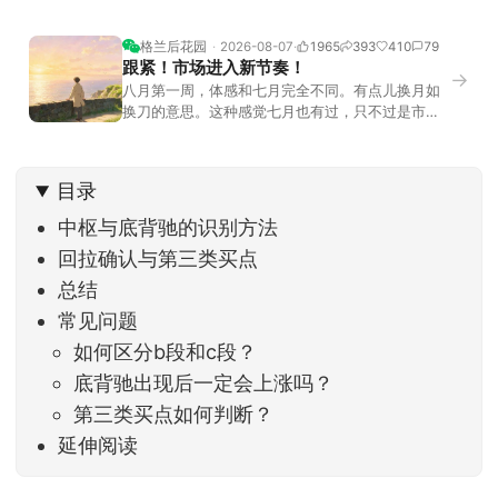
格兰后花园
2026-08-07
1965
393
410
79
跟紧！市场进入新节奏！
→
八月第一周，体感和七月完全不同。有点儿换月如
换刀的意思。这种感觉七月也有过，只不过是市场
开始往下走。当时最难受的是什么？很多前期最强
的科技方向连续杀估值、杀情绪，跌幅放在整个A股
历史都排得上号。很多同学人被折磨到根本没有打
目录
开账户的勇气。8月伊始，在这立秋的节气反倒让大
家感受到了春天般的暖风。指数涨了百点，交易额
中枢与底背驰的识别方法
回暖到2
回拉确认与第三类买点
总结
常见问题
如何区分b段和c段？
底背驰出现后一定会上涨吗？
第三类买点如何判断？
延伸阅读