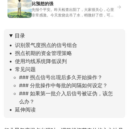
比预想的强
→
先报个平安。昨天检查出阳了，大家很关心，心里
非常感激。今天发烧去吊了水，稍微好了些，可没
什么胃口，吃不下东西。估计下次直播脸上又要少
几两肉，上镜看上去会再瘦一些。不过今天市场倒
是蛮照顾我的，没太让人操心。成交额稳稳踩在2.5
目录
万亿以上，涨跌比虽然只有2789比2590，乍看上
去相差不大，但细看下来，跌幅超过3%的只有不到
识别景气度拐点的信号组合
拐点初期的资金管理策略
使用均线系统降低误判
常见问题
### 拐点信号出现后多久开始操作？
### 分批操作中每批的间隔如何设定？
### 如果第一批介入后信号被证伪，该怎
么办？
延伸阅读