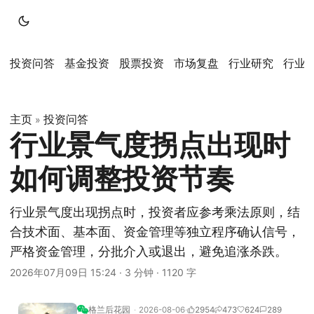
投资问答
基金投资
股票投资
市场复盘
行业研究
行业
主页
投资问答
»
行业景气度拐点出现时
如何调整投资节奏
行业景气度出现拐点时，投资者应参考乘法原则，结
合技术面、基本面、资金管理等独立程序确认信号，
严格资金管理，分批介入或退出，避免追涨杀跌。
2026年07月09日 15:24
·
3 分钟
·
1120 字
格兰后花园
2026-08-06
2954
473
624
289