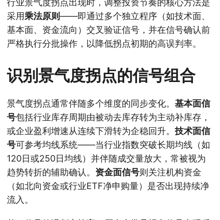
行业景气度拐点出现时，调整投资节奏的核心方法是
采用
乘法原则
——即通过多个独立程序（如技术面、
基本面、资金流向）交叉验证信号，并在信号确认前
严格执行分批操作，以降低拐点初期的高误判率。
识别景气度拐点的信号组合
景气度拐点通常伴随多个维度的同步变化。
基本面信
号
包括行业库存周期由被动去库存转为主动补库存，
或企业盈利增速从连续下滑转为企稳回升。
技术面信
号
可参考均线系统——当行业指数突破长期均线（如
120日或250日均线）并伴随成交量放大，常被视为
趋势转折的辅助确认。
资金面信号
则关注机构资金
（如北向资金或行业ETF净申购量）是否出现持续净
流入。