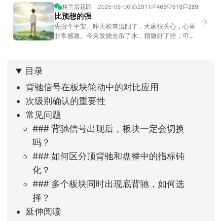
格兰后花园
2026-08-06
2911
466
616
289
比预想的强
→
先报个平安。昨天检查出阳了，大家很关心，心里
非常感激。今天发烧去吊了水，稍微好了些，可没
什么胃口，吃不下东西。估计下次直播脸上又要少
几两肉，上镜看上去会再瘦一些。不过今天市场倒
是蛮照顾我的，没太让人操心。成交额稳稳踩在2.5
目录
万亿以上，涨跌比虽然只有2789比2590，乍看上
去相差不大，但细看下来，跌幅超过3%的只有不到
背驰信号在板块轮动中的对比应用
次级别确认的重要性
常见问题
### 背驰信号出现后，板块一定会切换
吗？
### 如何区分顶背驰和盘整中的指标钝
化？
### 多个板块同时出现底背驰，如何选
择？
延伸阅读