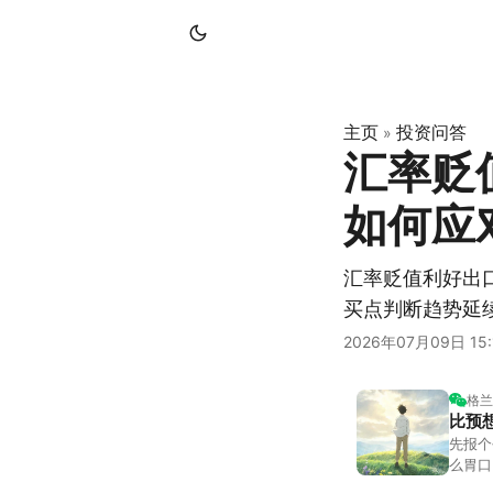
主页
投资问答
»
汇率贬
如何应
汇率贬值利好出
买点判断趋势延
2026年07月09日 15:
格兰
比预
先报个
么胃口
照顾我