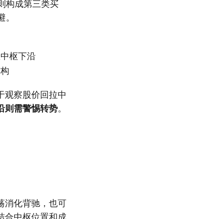
则构成第三类买
避。
在中枢下沿
结构
于观察股价回拉中
沿则需警惕转势
。
荡消化背驰，也可
结合中枢位置和成