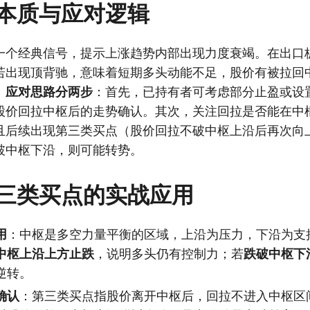
本质与应对逻辑
一个经典信号，提示上涨趋势内部出现力度衰竭。在出口
若出现顶背驰，意味着短期多头动能不足，股价有被拉回
。
应对思路分两步
：首先，已持有者可考虑部分止盈或设
股价回拉中枢后的走势确认。其次，关注回拉是否能在中
且后续出现第三类买点（股价回拉不破中枢上沿后再次向
破中枢下沿，则可能转势。
三类买点的实战应用
用
：中枢是多空力量平衡的区域，上沿为压力，下沿为支
中枢上沿上方止跌
，说明多头仍有控制力；若
跌破中枢下
逆转。
确认
：第三类买点指股价离开中枢后，回拉不进入中枢区