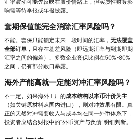
汇率波动可能先反映在股价情绪上，但实质性财务影
响需等待季报或年报披露。
套期保值能完全消除汇率风险吗？
不能。套保只能锁定未来一段时间的汇率，
无法覆盖
全部订单
，且存在基差风险（即远期汇率与到期即期
汇率之间的偏差）。多数企业套保比例在50%-80%
之间，仍有部分敞口暴露。
海外产能高就一定能对冲汇率风险吗？
不一定。如果海外工厂的
成本结构以本币计价为主
（如关键原材料从国内进口），则对冲效果有限。真
正的天然对冲需要收入与成本均在同一外币体系下，
投资者应结合财报中的“外币资产与负债”明细判断。