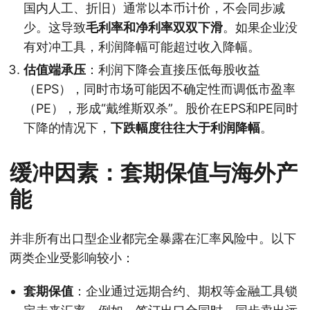
国内人工、折旧）通常以本币计价，不会同步减
少。这导致
毛利率和净利率双双下滑
。如果企业没
有对冲工具，利润降幅可能超过收入降幅。
估值端承压
：利润下降会直接压低每股收益
（EPS），同时市场可能因不确定性而调低市盈率
（PE），形成“戴维斯双杀”。股价在EPS和PE同时
下降的情况下，
下跌幅度往往大于利润降幅
。
缓冲因素：套期保值与海外产
能
并非所有出口型企业都完全暴露在汇率风险中。以下
两类企业受影响较小：
套期保值
：企业通过远期合约、期权等金融工具锁