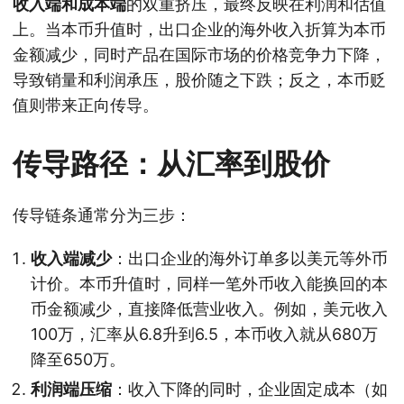
收入端和成本端
的双重挤压，最终反映在利润和估值
上。当本币升值时，出口企业的海外收入折算为本币
金额减少，同时产品在国际市场的价格竞争力下降，
导致销量和利润承压，股价随之下跌；反之，本币贬
值则带来正向传导。
传导路径：从汇率到股价
传导链条通常分为三步：
收入端减少
：出口企业的海外订单多以美元等外币
计价。本币升值时，同样一笔外币收入能换回的本
币金额减少，直接降低营业收入。例如，美元收入
100万，汇率从6.8升到6.5，本币收入就从680万
降至650万。
利润端压缩
：收入下降的同时，企业固定成本（如