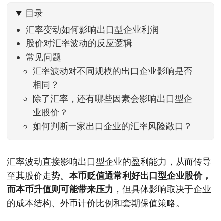
历史都排得上号。很多同学人被折磨到根本没有打
目录
开账户的勇气。8月伊始，在这立秋的节气反倒让大
家感受到了春天般的暖风。指数涨了百点，交易额
汇率变动如何影响出口型企业利润
回暖到2
股价对汇率波动的反应逻辑
常见问题
汇率波动对不同规模的出口企业影响是否
相同？
除了汇率，还有哪些因素会影响出口型企
业股价？
如何判断一家出口企业的汇率风险敞口？
汇率波动直接影响出口型企业的盈利能力，从而传导
至其股价走势。
本币贬值通常利好出口型企业股价，
而本币升值则可能带来压力
，但具体影响取决于企业
的成本结构、外币计价比例和套期保值策略。