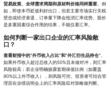
贸易政策、全球需求周期和原材料价格同样重要
。例
如，即使本币贬值利好出口，但若主要市场实行关税
壁垒或经济衰退，订单量下降会抵消汇率优势。股价
是多重因素综合作用的结果，不能仅看汇率。
如何判断一家出口企业的汇率风险敞
口？
查看财报中的“外币收入占比”和“外汇衍生品持仓”
。
如果外币收入超过总收入的50%且未做对冲，则汇率
风险较高；若企业明确披露套期保值比例（如覆盖
80%以上外币收入），则风险可控。投资者可结合管
理层在业绩说明会上的汇率风险应对策略做判断。