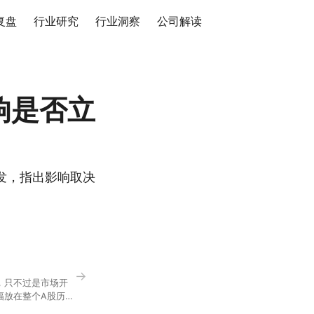
复盘
行业研究
行业洞察
公司解读
响是否立
发，指出影响取决
→
，只不过是市场开
幅放在整个A股历史
节气反倒让大家感受