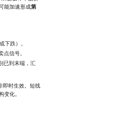
可能加速形成
第
涨或下跌）。
卖点信号。
别已到末端，汇
非即时生效。短线
构变化。