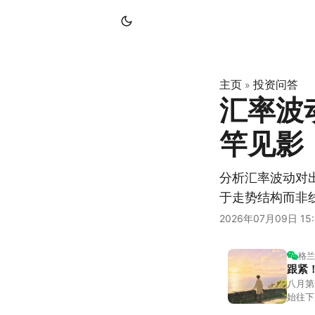
主页
投资问答
»
汇率波
竿见影
分析汇率波动对
于走势结构而非
2026年07月09日 15:
格兰
跟紧
八月第
始往下
都排得