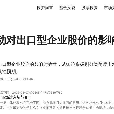
投资问答
基金投资
股票投资
市场
动对出口型企业股价的影
出口型企业股价的影响时效性，从缠论多级别分类角度出
线性预期。
08
·
3 分钟
·
1211 字
后花园
2026-08-07
2505
478
519
89
！市场进入新节奏！
一周，体感和七月完全不同。有点儿换月如换刀的意思。这种感觉七月也有过
走。当时最难受的是什么？很多前期最强的科技方向连续杀估值、杀情绪，跌
上号。很多同学人被折磨到根本没有打开账户的勇气。8月伊始，在这立秋的