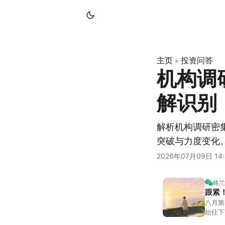
主页
投资问答
»
机构调
解识别
解析机构调研密
突破与力度变化
2026年07月09日 14:
格兰
跟紧
八月第
始往下
都排得