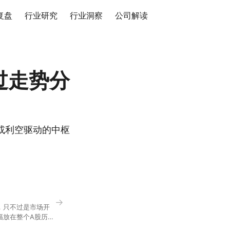
复盘
行业研究
行业洞察
公司解读
过走势分
或利空驱动的中枢
→
，只不过是市场开
幅放在整个A股历史
节气反倒让大家感受