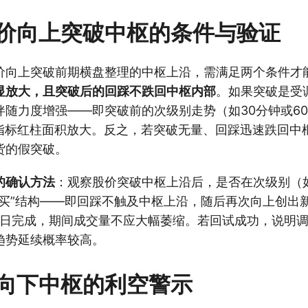
价向上突破中枢的条件与验证
价向上突破前期横盘整理的中枢上沿，需满足两个条件才
显放大，且突破后的回踩不跌回中枢内部
。如果突破是受
伴随力度增强——即突破前的次级别走势（如30分钟或6
D指标红柱面积放大。反之，若突破无量、回踩迅速跌回中
货的假突破。
的确认方法
：观察股价突破中枢上沿后，是否在次级别（如
三买”结构——即回踩不触及中枢上沿，随后再次向上创出
交易日完成，期间成交量不应大幅萎缩。若回试成功，说明
趋势延续概率较高。
向下中枢的利空警示