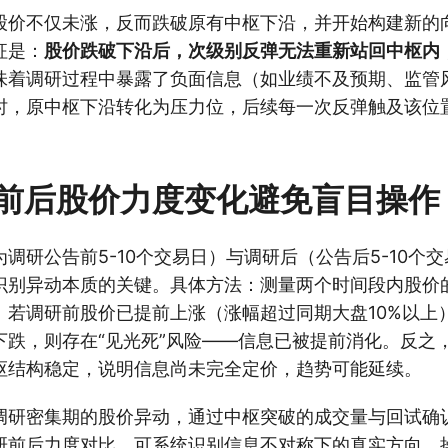
股价不仅未涨，反而跌破原有中枢下沿，并开始构建新的
征是：
股价跌破下沿后，次级别反弹无法重新站回中枢内
味着调研过程中暴露了负面信息（如业绩不及预期、监管
时，原中枢下沿转化为压力位，后续每一次反弹触及该位
前后股价力度变化避免盲目操作
调研公告前5-10个交易日）与调研后（公告后5-10个
识别异动本质的关键。具体方法：测量两个时间段内股价
。若调研前股价已提前上涨（涨幅超过同期大盘10%以上
下跌，则存在“见光死”风险——信息已被提前消化。反之
枢结构稳定，说明信息尚未完全定价，趋势可能延续。
调研密集期的股价异动，通过中枢突破的成交量与回试确
研前后力度对比，可系统识别信息不对称下的真实方向。