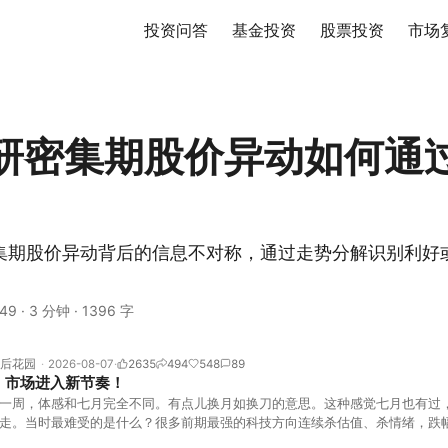
投资问答
基金投资
股票投资
市场
研密集期股价异动如何通
集期股价异动背后的信息不对称，通过走势分解识别利好
。
49
·
3 分钟
·
1396 字
后花园
2026-08-07
2635
494
548
89
！市场进入新节奏！
一周，体感和七月完全不同。有点儿换月如换刀的意思。这种感觉七月也有过
走。当时最难受的是什么？很多前期最强的科技方向连续杀估值、杀情绪，跌
上号。很多同学人被折磨到根本没有打开账户的勇气。8月伊始，在这立秋的