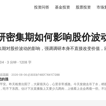
投资问答
基金投资
股票投资
市场
研密集期如何影响股价波
集期对股价波动的影响，强调调研本身不直接改变价值，
04
·
3 分钟
·
1208 字
后花园
2026-08-06
3033
483
641
288
想的强
平安。昨天检查出阳了，大家很关心，心里非常感激。今天发烧去吊了水，稍
，吃不下东西。估计下次直播脸上又要少几两肉，上镜看上去会再瘦一些。不
的，没太让人操心。成交额稳稳踩在2.5万亿以上，涨跌比虽然只有2789比25
但细看下来，跌幅超过3%的只有不到