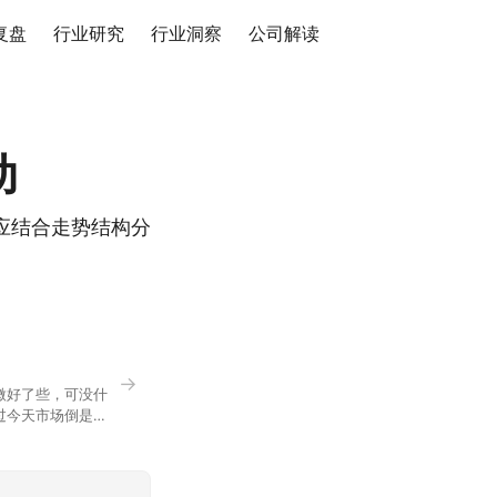
复盘
行业研究
行业洞察
公司解读
动
应结合走势结构分
→
微好了些，可没什
过今天市场倒是蛮
90，乍看上去相差