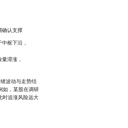
调确认支撑
于中枢下沿，
放量滞涨，
情绪波动与走势结
例如，某股在调研
此时追涨风险远大