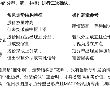
中的分型、笔、中枢）进行二次确认
。
常见走势结构特征
操作逻辑参考
股价放量冲高，
谨慎追高，等待回
但未突破前中枢上沿
股价回踩后出现底分型，
若底分型成立且位
发布
且成交缩量
可视为潜在买点
股价形成上升笔，
顶分型出现且伴随
酵
但出现顶分型或背驰信号
需警惕卖点
信息是“催化剂”，走势结构是“裁判”。只有当调研引发的
如中枢边界、分型确认）重合时，才具备较高参考价值。
高，但日线图显示顶分型已形成且MACD出现顶背驰，则