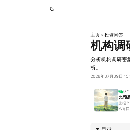
主页
投资问答
»
机构调
分析机构调研密
析。
2026年07月09日 15:
格兰
比预
先报个
么胃口
照顾我
不大，
目录