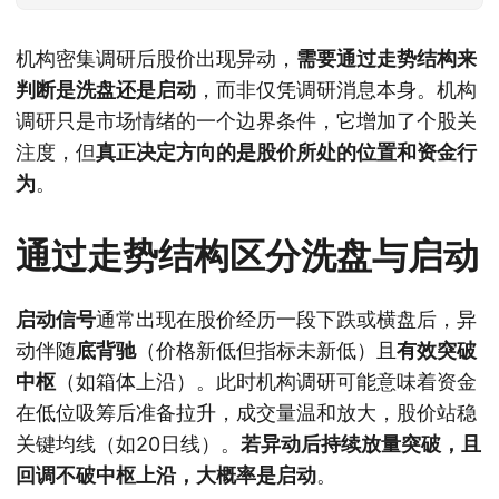
机构密集调研后股价出现异动，
需要通过走势结构来
判断是洗盘还是启动
，而非仅凭调研消息本身。机构
调研只是市场情绪的一个边界条件，它增加了个股关
注度，但
真正决定方向的是股价所处的位置和资金行
为
。
通过走势结构区分洗盘与启动
启动信号
通常出现在股价经历一段下跌或横盘后，异
动伴随
底背驰
（价格新低但指标未新低）且
有效突破
中枢
（如箱体上沿）。此时机构调研可能意味着资金
在低位吸筹后准备拉升，成交量温和放大，股价站稳
关键均线（如20日线）。
若异动后持续放量突破，且
回调不破中枢上沿，大概率是启动
。