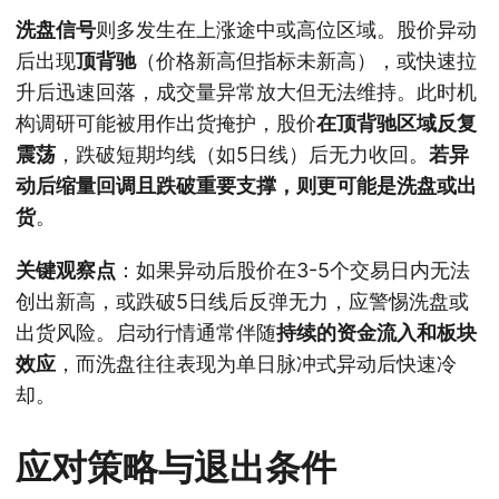
洗盘信号
则多发生在上涨途中或高位区域。股价异动
后出现
顶背驰
（价格新高但指标未新高），或快速拉
升后迅速回落，成交量异常放大但无法维持。此时机
构调研可能被用作出货掩护，股价
在顶背驰区域反复
震荡
，跌破短期均线（如5日线）后无力收回。
若异
动后缩量回调且跌破重要支撑，则更可能是洗盘或出
货
。
关键观察点
：如果异动后股价在3-5个交易日内无法
创出新高，或跌破5日线后反弹无力，应警惕洗盘或
出货风险。启动行情通常伴随
持续的资金流入和板块
效应
，而洗盘往往表现为单日脉冲式异动后快速冷
却。
应对策略与退出条件