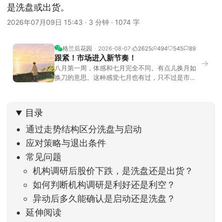
是洗盘或出货。
2026年07月09日 15:43
·
3 分钟
·
1074 字
格兰后花园
2026-08-07
2625
494
545
89
跟紧！市场进入新节奏！
→
八月第一周，体感和七月完全不同。有点儿换月如
换刀的意思。这种感觉七月也有过，只不过是市场
开始往下走。当时最难受的是什么？很多前期最强
的科技方向连续杀估值、杀情绪，跌幅放在整个A股
历史都排得上号。很多同学人被折磨到根本没有打
目录
开账户的勇气。8月伊始，在这立秋的节气反倒让大
家感受到了春天般的暖风。指数涨了百点，交易额
通过走势结构区分洗盘与启动
回暖到2
应对策略与退出条件
常见问题
机构调研后股价下跌，是洗盘还是出货？
如何判断机构调研是利好还是利空？
异动后多久能确认是启动还是洗盘？
延伸阅读