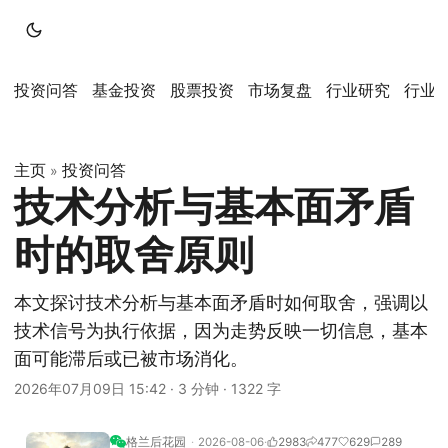
投资问答
基金投资
股票投资
市场复盘
行业研究
行业
主页
投资问答
»
技术分析与基本面矛盾
时的取舍原则
本文探讨技术分析与基本面矛盾时如何取舍，强调以
技术信号为执行依据，因为走势反映一切信息，基本
面可能滞后或已被市场消化。
2026年07月09日 15:42
·
3 分钟
·
1322 字
格兰后花园
2026-08-06
2983
477
629
289