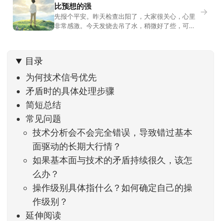
比预想的强
→
先报个平安。昨天检查出阳了，大家很关心，心里
非常感激。今天发烧去吊了水，稍微好了些，可没
什么胃口，吃不下东西。估计下次直播脸上又要少
几两肉，上镜看上去会再瘦一些。不过今天市场倒
是蛮照顾我的，没太让人操心。成交额稳稳踩在2.5
目录
万亿以上，涨跌比虽然只有2789比2590，乍看上
去相差不大，但细看下来，跌幅超过3%的只有不到
为何技术信号优先
矛盾时的具体处理步骤
简短总结
常见问题
技术分析会不会完全错误，导致错过基本
面驱动的长期大行情？
如果基本面与技术的矛盾持续很久，该怎
么办？
操作级别具体指什么？如何确定自己的操
作级别？
延伸阅读