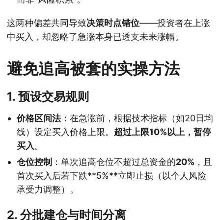
这两种偏差共同导致
决策时点错位
——投资者在上涨
中买入，却忽略了急涨本身已透支未来涨幅。
避免追高被套的实操方法
1. 预设交易规则
价格区间法
：在急涨前，根据技术指标（如20日均
线）设定买入价格上限。
超过上限10%以上，暂停
买入
。
仓位控制
：单次追高仓位不超过总资金的
20%
，且
首次买入后若下跌**5%**立即止损（以个人风险
承受力调整）。
2. 分批建仓与时间分离