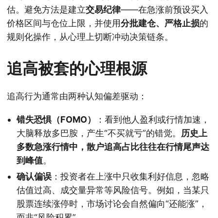
估。避免方法是建立
交易纪律
——在急涨前预设买入
价格区间与仓位上限，并使用
分批建仓、严格止损
的
规则化操作，从心理上切断冲动决策链条。
追高被套的心理根源
追高行为通常由两种认知偏差驱动：
错失恐惧（FOMO）
：看到他人盈利或行情加速，
大脑释放多巴胺，产生“不买就亏”的错觉。
历史上
多数急涨行情中，散户追高占比往往在行情尾声达
到峰值
。
确认偏误
：投资者在上涨中只收集利好信息，忽略
估值过高、成交量异常等风险信号。例如，当某只
股票连续涨停时，市场讨论会自然偏向“还能涨”，
而非“风险积累”。