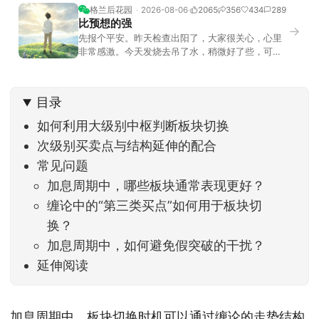
格兰后花园
2026-08-06
2065
356
434
289
比预想的强
→
先报个平安。昨天检查出阳了，大家很关心，心里
非常感激。今天发烧去吊了水，稍微好了些，可没
什么胃口，吃不下东西。估计下次直播脸上又要少
几两肉，上镜看上去会再瘦一些。不过今天市场倒
是蛮照顾我的，没太让人操心。成交额稳稳踩在2.5
目录
万亿以上，涨跌比虽然只有2789比2590，乍看上
去相差不大，但细看下来，跌幅超过3%的只有不到
如何利用大级别中枢判断板块切换
次级别买卖点与结构延伸的配合
常见问题
加息周期中，哪些板块通常表现更好？
缠论中的“第三类买点”如何用于板块切
换？
加息周期中，如何避免假突破的干扰？
延伸阅读
加息周期中，板块切换时机可以通过缠论的走势结构