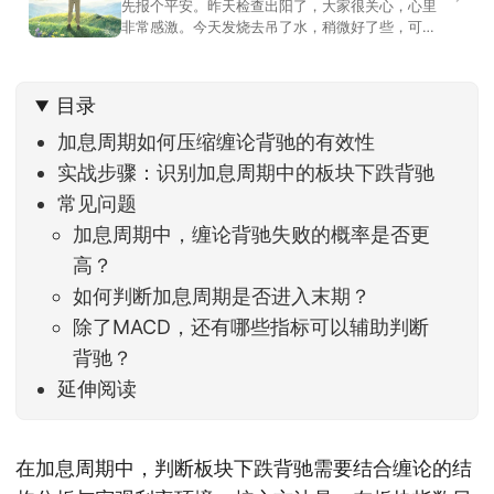
先报个平安。昨天检查出阳了，大家很关心，心里
非常感激。今天发烧去吊了水，稍微好了些，可没
什么胃口，吃不下东西。估计下次直播脸上又要少
几两肉，上镜看上去会再瘦一些。不过今天市场倒
是蛮照顾我的，没太让人操心。成交额稳稳踩在2.5
目录
万亿以上，涨跌比虽然只有2789比2590，乍看上
去相差不大，但细看下来，跌幅超过3%的只有不到
加息周期如何压缩缠论背驰的有效性
实战步骤：识别加息周期中的板块下跌背驰
常见问题
加息周期中，缠论背驰失败的概率是否更
高？
如何判断加息周期是否进入末期？
除了MACD，还有哪些指标可以辅助判断
背驰？
延伸阅读
在加息周期中，判断板块下跌背驰需要结合缠论的结