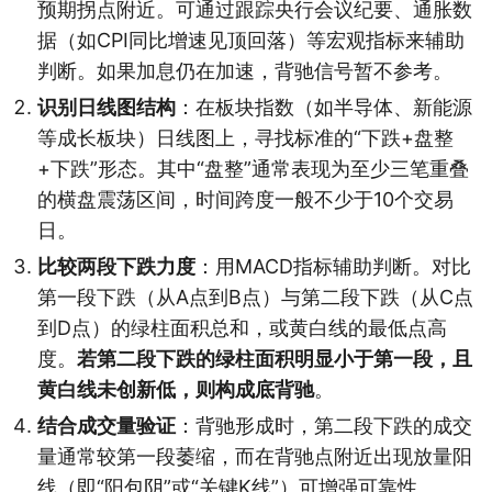
预期拐点附近。可通过跟踪央行会议纪要、通胀数
据（如CPI同比增速见顶回落）等宏观指标来辅助
判断。如果加息仍在加速，背驰信号暂不参考。
识别日线图结构
：在板块指数（如半导体、新能源
等成长板块）日线图上，寻找标准的“下跌+盘整
+下跌”形态。其中“盘整”通常表现为至少三笔重叠
的横盘震荡区间，时间跨度一般不少于10个交易
日。
比较两段下跌力度
：用MACD指标辅助判断。对比
第一段下跌（从A点到B点）与第二段下跌（从C点
到D点）的绿柱面积总和，或黄白线的最低点高
度。
若第二段下跌的绿柱面积明显小于第一段，且
黄白线未创新低，则构成底背驰
。
结合成交量验证
：背驰形成时，第二段下跌的成交
量通常较第一段萎缩，而在背驰点附近出现放量阳
线（即“阳包阴”或“关键K线”）可增强可靠性。