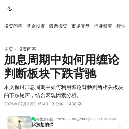
投资问答
基金投资
股票投资
市场复盘
行业研究
行业
主页
投资问答
»
加息周期中如何用缠论
判断板块下跌背驰
本文探讨加息周期中如何利用缠论背驰判断相关板块
的下跌尾声，结合宏观因素分析。
2026年07月09日 15:48
·
3 分钟
·
1438 字
格兰后花园
2026-08-06
2065
356
434
289
比预想的强
→