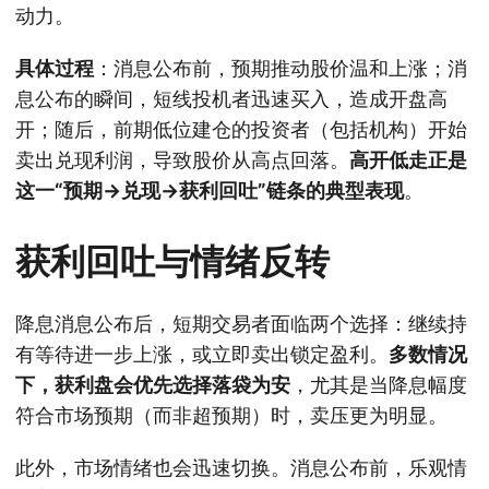
动力。
具体过程
：消息公布前，预期推动股价温和上涨；消
息公布的瞬间，短线投机者迅速买入，造成开盘高
开；随后，前期低位建仓的投资者（包括机构）开始
卖出兑现利润，导致股价从高点回落。
高开低走正是
这一“预期→兑现→获利回吐”链条的典型表现
。
获利回吐与情绪反转
降息消息公布后，短期交易者面临两个选择：继续持
有等待进一步上涨，或立即卖出锁定盈利。
多数情况
下，获利盘会优先选择落袋为安
，尤其是当降息幅度
符合市场预期（而非超预期）时，卖压更为明显。
此外，市场情绪也会迅速切换。消息公布前，乐观情