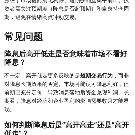
源在于市场提前消化利好、短期获利盘集中涌出。投
资者需关注预期差（降息是否超预期）和自身持仓周
期，避免在情绪高点冲动交易。
常见问题
降息后高开低走是否意味着市场不看好
降息？
不一定。高开低走更多反映的是
短期交易行为
，而非
对降息长期效果的否定。市场可能认可降息利好，但
前期已充分定价，导致消息落地后资金兑现利润。长
期看，降息对经济和企业盈利的影响需要数月才能显
现。
如何判断降息后是“高开高走”还是“高开
低走”？