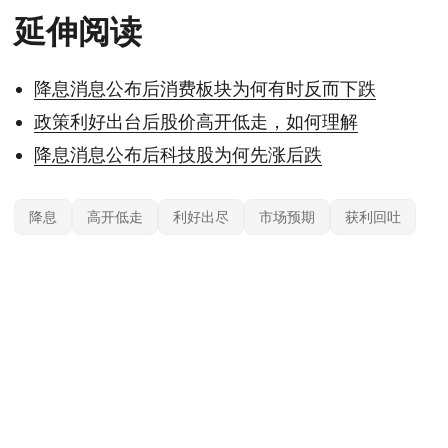
延伸阅读
降息消息公布后消费板块为何有时反而下跌
政策利好出台后股价高开低走，如何理解
降息消息公布后科技股为何先涨后跌
降息
高开低走
利好出尽
市场预期
获利回吐
本站内容基于公开信息整理，仅供参考，不构成任何投资建议。投资有风险，据
此操作风险自担；具体产品与规则以官方及监管最新披露为准。