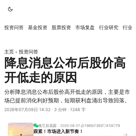
投资问答
基金投资
股票投资
市场复盘
行业研究
行业
主页
投资问答
»
降息消息公布后股价高
开低走的原因
分析降息消息公布后股价高开低走的原因，主要是市
场已提前消化利好预期，短期获利盘涌出导致回落。
2026年07月09日 14:32
·
3 分钟
·
1248 字
格兰后花园
2026-08-07
1965
393
410
79
跟紧！市场进入新节奏！
→