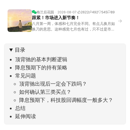
格兰后花园
2026-08-07
2622
492
545
89
跟紧！市场进入新节奏！
→
八月第一周，体感和七月完全不同。有点儿换月如
换刀的意思。这种感觉七月也有过，只不过是市场
开始往下走。当时最难受的是什么？很多前期最强
的科技方向连续杀估值、杀情绪，跌幅放在整个A股
历史都排得上号。很多同学人被折磨到根本没有打
目录
开账户的勇气。8月伊始，在这立秋的节气反倒让大
家感受到了春天般的暖风。指数涨了百点，交易额
顶背驰的基本判断逻辑
回暖到2
降息预期下的持有策略
常见问题
顶背驰出现后一定会下跌吗？
如何确认第三类买点？
降息预期下，科技股回调幅度一般多大？
总结
延伸阅读