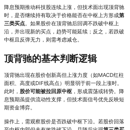
降息预期推动科技股连续上涨，但技术面出现顶背驰
时，是否继续持有取决于价格能否在中枢上方形成
第
三类买点
。如果股价在顶背驰后回调不跌破中枢上
沿，并出现新的买点，趋势可能延续；反之，若跌破
中枢且反弹无力，则需考虑减仓。
顶背驰的基本判断逻辑
顶背驰出现在股价创新高但上涨力度（如MACD红柱
面积、高度或DIF线高点）明显弱于前一段上涨时。
此时，
股价可能被拉回原中枢
，形成震荡或转势。降
息预期虽提供流动性支撑，但技术面信号优先反映短
期资金博弈。
操作上，需观察股价是否跌破中枢下沿。若股价回落
至中枢内部但未有效跌破下沿，且随后出现
第三类买