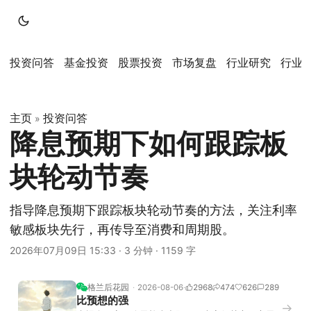
投资问答
基金投资
股票投资
市场复盘
行业研究
行业
主页
投资问答
»
降息预期下如何跟踪板
块轮动节奏
指导降息预期下跟踪板块轮动节奏的方法，关注利率
敏感板块先行，再传导至消费和周期股。
2026年07月09日 15:33
·
3 分钟
·
1159 字
格兰后花园
2026-08-06
2968
474
626
289
比预想的强
→