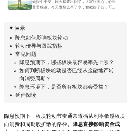
先报个平安。昨天检查出阳了，大家很关心，心里
非常感激。今天发烧去吊了水，稍微好了些，可没
什么胃口，吃不下东西。估计下次直播脸上又要少
几两肉，上镜看上去会再瘦一些。不过今天市场倒
是蛮照顾我的，没太让人操心。成交额稳稳踩在2.5
目录
万亿以上，涨跌比虽然只有2789比2590，乍看上
去相差不大，但细看下来，跌幅超过3%的只有不到
降息如何影响板块轮动
轮动传导与跟踪指标
常见问题
降息预期下，哪些板块最容易率先上涨？
如何判断板块轮动是否已经从金融地产转
向消费周期？
降息环境下，是否所有板块都会受益？
延伸阅读
降息预期下，板块轮动节奏通常遵循从利率敏感板块
向消费和周期股扩散的路径。
降息直接影响资金成