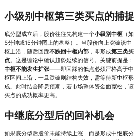
小级别中枢第三类买点的捕捉
底分型成立后，股价往往先构建一个
小级别中枢
（如
5分钟或15分钟图上的盘整）。当股价向上突破该中
枢上沿，随后回踩
不跌回中枢内部
，即形成
第三类买
点
。这是缠论中确认趋势延续的信号。关键前提是：
中枢不能发生扩张
——即回踩的低点必须严格高于中
枢区间上沿，一旦跌破则结构失效，需等待新中枢形
成。此时结合降息预期，若市场整体资金面宽松，该
买点的成功概率更高。
中继底分型后的回补机会
如果底分型后股价未能持续上涨，而是形成中继底分