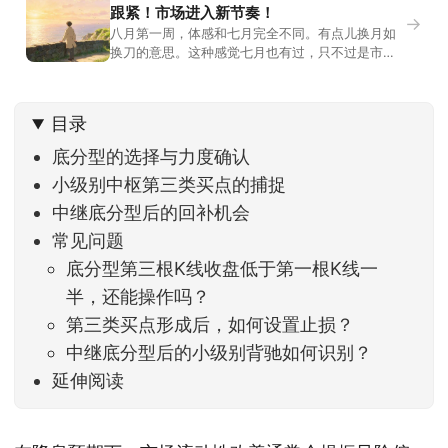
跟紧！市场进入新节奏！
→
八月第一周，体感和七月完全不同。有点儿换月如
换刀的意思。这种感觉七月也有过，只不过是市场
开始往下走。当时最难受的是什么？很多前期最强
的科技方向连续杀估值、杀情绪，跌幅放在整个A股
历史都排得上号。很多同学人被折磨到根本没有打
目录
开账户的勇气。8月伊始，在这立秋的节气反倒让大
家感受到了春天般的暖风。指数涨了百点，交易额
底分型的选择与力度确认
回暖到2
小级别中枢第三类买点的捕捉
中继底分型后的回补机会
常见问题
底分型第三根K线收盘低于第一根K线一
半，还能操作吗？
第三类买点形成后，如何设置止损？
中继底分型后的小级别背驰如何识别？
延伸阅读