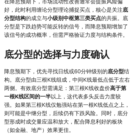
在降息预期下，市场流动性改善通常会提振风险偏
好，此时利用缠论分型理论捕捉买点，核心是关注
底
分型结构
的成立与
小级别中枢第三类买点
的共振。底
分型是下跌趋势可能反转的信号，而降息预期增加了
该信号的成功概率，但需严格验证力度与结构条件。
底分型的选择与力度确认
降息预期下，优先寻找日线或60分钟级别的
底分型
结
构。底分型由三根K线组成，中间K线最低点低于左右
两侧。有效底分型需满足：第三根K线收盘价
高于第
一根K线区间的一半
以上，这代表多头反击力度较
强。如果第三根K线仅勉强站在第一根K线低点之上，
则可能是中继分型，后续仍有下跌风险。同时，底分
型形成时成交量应温和放大，配合降息利好的板块
（如金融、地产）效果更佳。