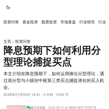
投资问答
基金投资
股票投资
市场复盘
行业研究
行业
主页
投资问答
»
降息预期下如何利用分
型理论捕捉买点
本文介绍在降息预期下，如何运用缠论分型理论，通
过底分型与小级别中枢第三类买点捕捉潜在的买入机
会。
2026年07月09日 14:41
·
3 分钟
·
1043 字
格兰后花园
2026-08-07
1965
393
410
79