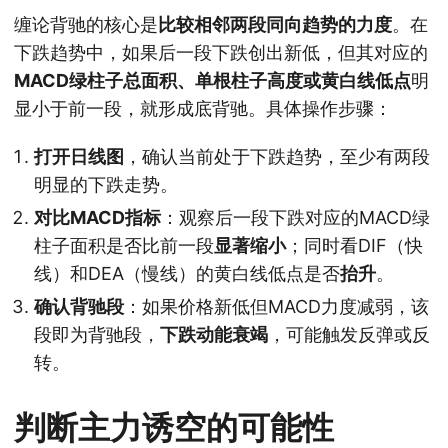
缠论背驰的核心是
比较相邻两段同向趋势的力度
。在
下跌趋势中，如果后一段下跌创出新低，但其对应的
MACD绿柱子总面积、单根柱子高度或黄白线低点
明
显小于前一段，就形成底背驰。具体操作步骤：
打开日线图
，确认当前处于下跌趋势，至少有两段
明显的下跌走势。
对比MACD指标
：观察后一段下跌对应的MACD绿
柱子面积是否比前一段
显著缩小
；同时看DIF（快
线）和DEA（慢线）的黄白线低点是否
抬升
。
确认背驰段
：如果价格新低但MACD力度减弱，该
段即为背驰段，
下跌动能衰竭
，可能触发反弹或反
转。
判断主力诱空的可能性