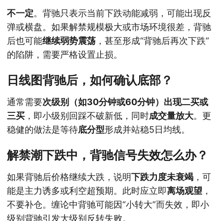
不一定
。背驰只表示当前下跌动能减弱，可能出现反
弹或横盘。如果解禁规模极大或市场环境很差，背驰
后也可能
继续弱势震荡
，甚至形成“背驰后再次下跌”
的陷阱，需要严格设置止损。
日线图背驰后，如何确认底部？
通常需要
次级别（如30分钟或60分钟）出现二买或
三买
，即小级别回踩不破新低，同时
成交量放大
。更
稳健的做法是等待
底分型
形成并站稳5日均线。
解禁潮下跌中，背驰信号失效怎么办？
如果背驰后价格继续大跌，说明
下跌力度未衰竭
，可
能是主力诱多或利空超预期。此时应立即
离场观望
，
不要补仓。缠论中背驰可能因“小转大”而失效，即小
级别背驰引发大级别反转失败。