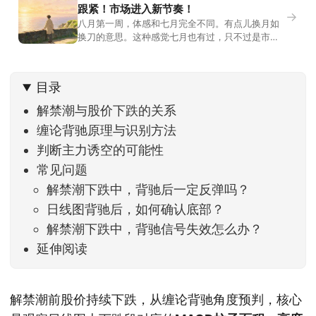
跟紧！市场进入新节奏！
→
八月第一周，体感和七月完全不同。有点儿换月如
换刀的意思。这种感觉七月也有过，只不过是市场
开始往下走。当时最难受的是什么？很多前期最强
的科技方向连续杀估值、杀情绪，跌幅放在整个A股
历史都排得上号。很多同学人被折磨到根本没有打
目录
开账户的勇气。8月伊始，在这立秋的节气反倒让大
家感受到了春天般的暖风。指数涨了百点，交易额
解禁潮与股价下跌的关系
回暖到2
缠论背驰原理与识别方法
判断主力诱空的可能性
常见问题
解禁潮下跌中，背驰后一定反弹吗？
日线图背驰后，如何确认底部？
解禁潮下跌中，背驰信号失效怎么办？
延伸阅读
解禁潮前股价持续下跌，从缠论背驰角度预判，核心