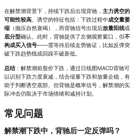
在解禁潮背景下，持续下跌后出现背驰，
主力诱空的
可能性较高
。诱空的特征包括：下跌过程中
成交量萎
缩
（抛压自然衰竭），而背驰信号出现后
放量阳线
或
底分型
确认。此时，背驰提供了左侧观察窗口，但
不
构成买入信号
——需等待后续走势验证，比如反弹突
破下跌趋势线或回踩不破新低。
总结
：解禁潮前股价下跌，通过日线图MACD背驰可
以识别下跌力度衰减，结合缩量下跌和放量企稳，有
助于判断诱空底部。但背驰是概率信号，解禁潮的实
际冲击仍取决于市场情绪和减持计划。
常见问题
解禁潮下跌中，背驰后一定反弹吗？