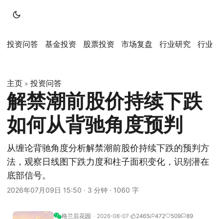
投资问答
基金投资
股票投资
市场复盘
行业研究
行业
主页
投资问答
»
解禁潮前股价持续下跌
如何从背驰角度预判
从缠论背驰角度分析解禁潮前股价持续下跌的预判方
法，观察日线图下跌力度和柱子面积变化，识别潜在
底部信号。
2026年07月09日 15:50
·
3 分钟
·
1060 字
格兰后花园
2026-08-07
2465
472
509
89