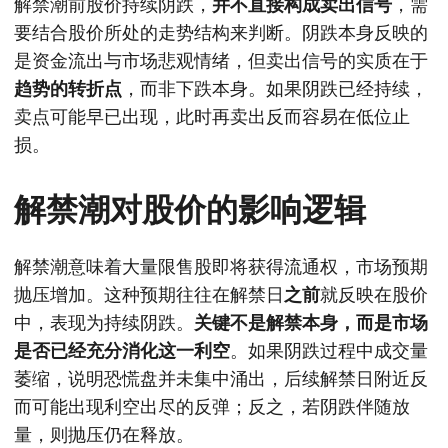
解禁潮前股价持续阴跌，
并不直接构成卖出信号
，需
要结合股价所处的走势结构来判断。阴跌本身反映的
是资金流出与市场悲观情绪，但卖出信号的实质在于
趋势的转折点
，而非下跌本身。如果阴跌已经持续，
卖点可能早已出现，此时再卖出反而容易在低位止
损。
解禁潮对股价的影响逻辑
解禁潮意味着大量限售股即将获得流通权，市场预期
抛压增加。这种预期往往在解禁日
之前
就反映在股价
中，表现为持续阴跌。
关键不是解禁本身，而是市场
是否已经充分消化这一利空
。如果阴跌过程中成交量
萎缩，说明恐慌盘并未集中涌出，后续解禁日附近反
而可能出现利空出尽的反弹；反之，若阴跌伴随放
量，则抛压仍在释放。