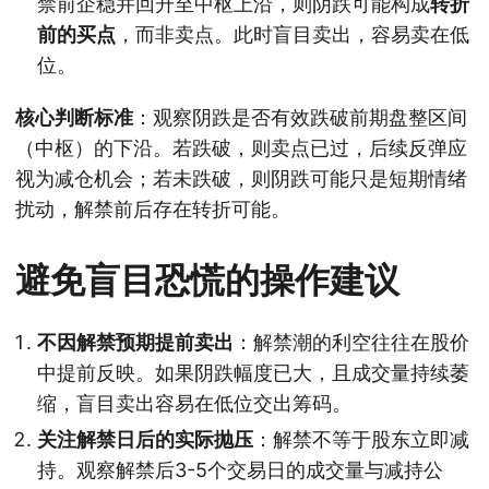
禁前企稳并回升至中枢上沿，则阴跌可能构成
转折
前的买点
，而非卖点。此时盲目卖出，容易卖在低
位。
核心判断标准
：观察阴跌是否有效跌破前期盘整区间
（中枢）的下沿。若跌破，则卖点已过，后续反弹应
视为减仓机会；若未跌破，则阴跌可能只是短期情绪
扰动，解禁前后存在转折可能。
避免盲目恐慌的操作建议
不因解禁预期提前卖出
：解禁潮的利空往往在股价
中提前反映。如果阴跌幅度已大，且成交量持续萎
缩，盲目卖出容易在低位交出筹码。
关注解禁日后的实际抛压
：解禁不等于股东立即减
持。观察解禁后3-5个交易日的成交量与减持公