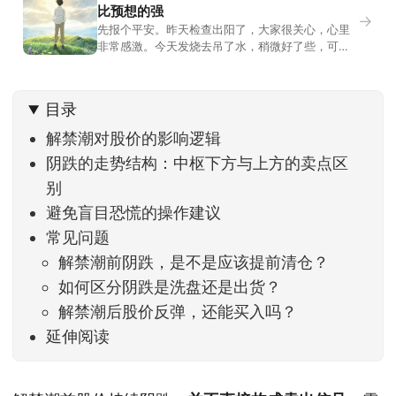
比预想的强
→
先报个平安。昨天检查出阳了，大家很关心，心里
非常感激。今天发烧去吊了水，稍微好了些，可没
什么胃口，吃不下东西。估计下次直播脸上又要少
几两肉，上镜看上去会再瘦一些。不过今天市场倒
是蛮照顾我的，没太让人操心。成交额稳稳踩在2.5
目录
万亿以上，涨跌比虽然只有2789比2590，乍看上
去相差不大，但细看下来，跌幅超过3%的只有不到
解禁潮对股价的影响逻辑
阴跌的走势结构：中枢下方与上方的卖点区
别
避免盲目恐慌的操作建议
常见问题
解禁潮前阴跌，是不是应该提前清仓？
如何区分阴跌是洗盘还是出货？
解禁潮后股价反弹，还能买入吗？
延伸阅读