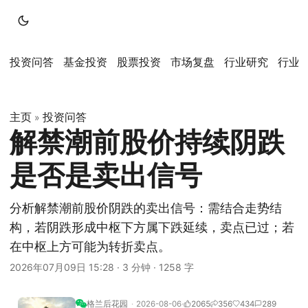
投资问答
基金投资
股票投资
市场复盘
行业研究
行业
主页
投资问答
»
解禁潮前股价持续阴跌
是否是卖出信号
分析解禁潮前股价阴跌的卖出信号：需结合走势结
构，若阴跌形成中枢下方属下跌延续，卖点已过；若
在中枢上方可能为转折卖点。
2026年07月09日 15:28
·
3 分钟
·
1258 字
格兰后花园
2026-08-06
2065
356
434
289