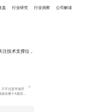
复盘
行业研究
行业洞察
公司解读
关注技术支撑位，
→
，只不过是市场开
幅放在整个A股历史
节气反倒让大家感受