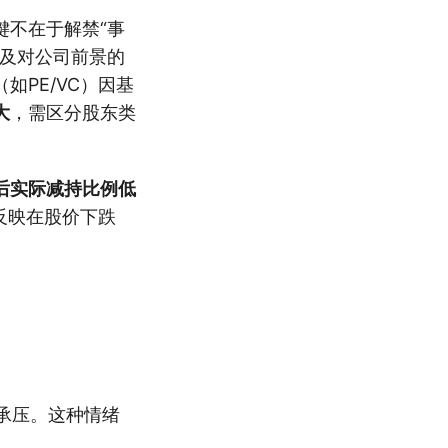
键不在于解禁“事
及对公司前景的
PE/VC）因基
大
，需区分股东类
后实际减持比例低
反映在股价下跌
承压。这种情绪