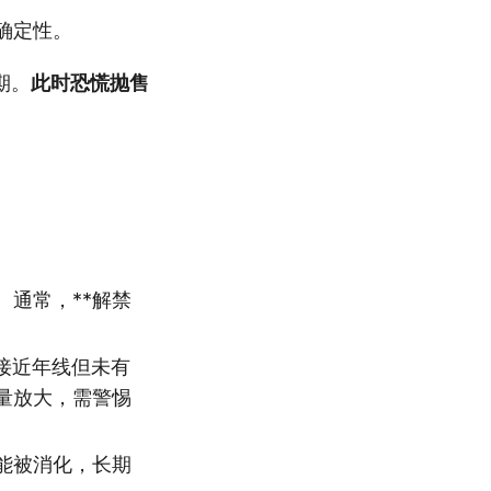
确定性。
期。
此时恐慌抛售
通常，**解禁
接近年线但未有
量放大，需警惕
能被消化，长期