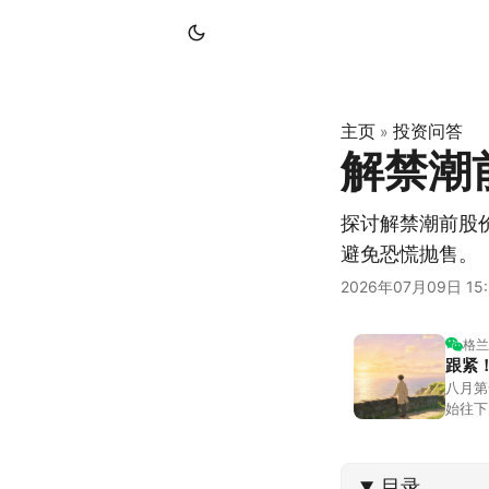
主页
投资问答
»
解禁潮
探讨解禁潮前股
避免恐慌抛售。
2026年07月09日 15:
格兰
跟紧
八月第
始往下
都排得
到了春
目录