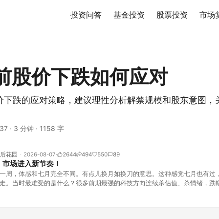
投资问答
基金投资
股票投资
市场
前股价下跌如何应对
价下跌的应对策略，建议理性分析解禁规模和股东意图，
37
·
3 分钟
·
1158 字
后花园
2026-08-07
2644
494
550
89
！市场进入新节奏！
一周，体感和七月完全不同。有点儿换月如换刀的意思。这种感觉七月也有过
走。当时最难受的是什么？很多前期最强的科技方向连续杀估值、杀情绪，跌
上号。很多同学人被折磨到根本没有打开账户的勇气。8月伊始，在这立秋的
天般的暖风。指数涨了百点，交易额回暖到2