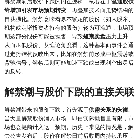
解禁潮前后股价下跌的内在逻辑，核心在于
流通股供
给增加引发市场预期转变
，再叠加技术面走势结构的
自我强化。解禁意味着原本锁定的股份（如大股东、
机构或定增投资者持有的股份）转为可流通，市场预
期这部分股份可能被抛售，导致
短期卖盘压力上升
，
从而压低股价。从缠论角度看，这种基本面事件会通
过走势结构反映出来，比如在解禁前形成中枢震荡或
背驰信号，解禁后则可能加速下跌或出现利空出尽后
的反转。
解禁潮与股价下跌的直接关联
解禁潮带来的股价下跌，首先源于
供需关系的失衡
。
当大量解禁股份涌入市场，即使实际抛售量有限，市
场也会提前计入这一预期。历史上常见的情况是，解
禁公告发布后，股价在解禁日前后数周内持续承压，