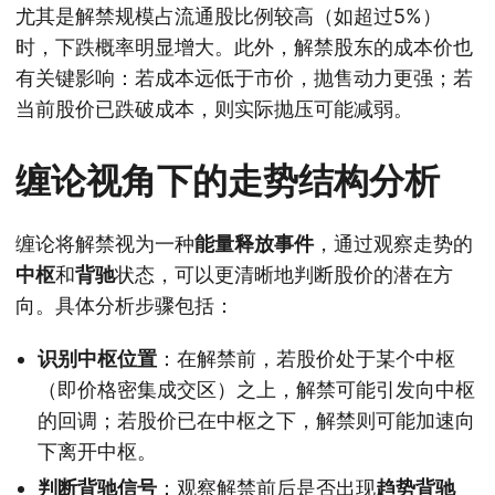
尤其是解禁规模占流通股比例较高（如超过5%）
时，下跌概率明显增大。此外，解禁股东的成本价也
有关键影响：若成本远低于市价，抛售动力更强；若
当前股价已跌破成本，则实际抛压可能减弱。
缠论视角下的走势结构分析
缠论将解禁视为一种
能量释放事件
，通过观察走势的
中枢
和
背驰
状态，可以更清晰地判断股价的潜在方
向。具体分析步骤包括：
识别中枢位置
：在解禁前，若股价处于某个中枢
（即价格密集成交区）之上，解禁可能引发向中枢
的回调；若股价已在中枢之下，解禁则可能加速向
下离开中枢。
判断背驰信号
：观察解禁前后是否出现
趋势背驰