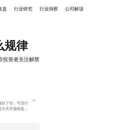
复盘
行业研究
行业洞察
公司解读
么规律
导投资者关注解禁
→
微好了些，可没什
过今天市场倒是蛮
90，乍看上去相差