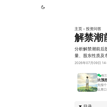
主页
投资问答
»
解禁潮
分析解禁潮前后
量、股东性质及
2026年07月09日 14:
格兰
比预
先报个
么胃口
照顾我
不大，
目录