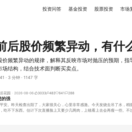
投资问答
基金投资
股票投资
市场
前后股价频繁异动，有什
股价频繁异动的规律，解释其反映市场对抛压的预期，指
市场结构，结合技术面判断买卖点。
41
·
3 分钟
·
1147 字
后花园
2026-08-06
3033
483
641
288
想的强
平安。昨天检查出阳了，大家很关心，心里非常感激。今天发烧去吊了水，稍
，吃不下东西。估计下次直播脸上又要少几两肉，上镜看上去会再瘦一些。不
的，没太让人操心。成交额稳稳踩在2.5万亿以上，涨跌比虽然只有2789比25
但细看下来，跌幅超过3%的只有不到