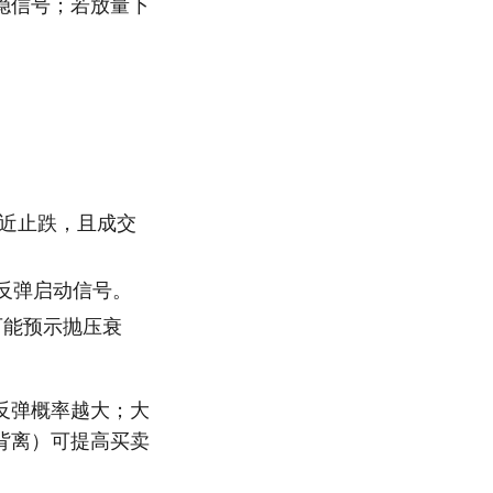
稳信号；若放量下
附近止跌，且成交
反弹启动信号。
可能预示抛压衰
反弹概率越大；大
背离）可提高买卖