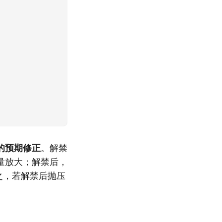
的预期修正
。解禁
量放大；解禁后，
之，若解禁后抛压