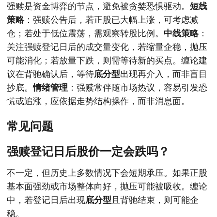
强赎是资金博弈的节点，避免被贪婪恐惧驱动。
短线
策略
：强赎公告后，若正股已大幅上涨，可考虑减
仓；若处于低位震荡，需观察转股比例。
中线策略
：
关注强赎登记日后的成交量变化，若缩量企稳，抛压
可能消化；若放量下跌，则需等待新的买点。缠论建
议在背驰确认后，等待
底分型
出现再介入，而非盲目
抄底。
情绪管理
：强赎常伴随市场热议，容易引发恐
慌或追涨，应依据走势结构操作，而非消息面。
常见问题
强赎登记日后股价一定会跌吗？
不一定，但历史上多数情况下会短期承压。如果正股
基本面强劲或市场整体向好，抛压可能被吸收。缠论
中，若登记日后出现
底分型
且背驰结束，则可能企
稳。