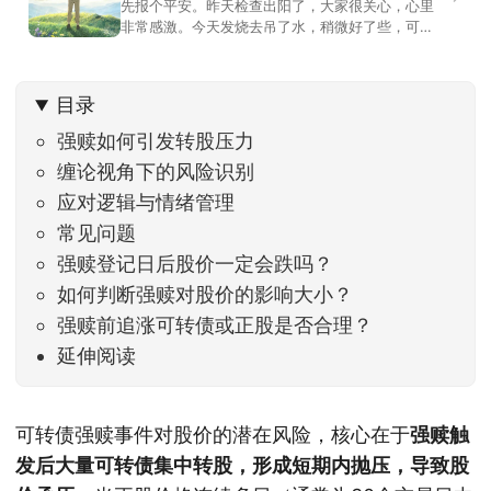
先报个平安。昨天检查出阳了，大家很关心，心里
非常感激。今天发烧去吊了水，稍微好了些，可没
什么胃口，吃不下东西。估计下次直播脸上又要少
几两肉，上镜看上去会再瘦一些。不过今天市场倒
是蛮照顾我的，没太让人操心。成交额稳稳踩在2.5
目录
万亿以上，涨跌比虽然只有2789比2590，乍看上
去相差不大，但细看下来，跌幅超过3%的只有不到
强赎如何引发转股压力
缠论视角下的风险识别
应对逻辑与情绪管理
常见问题
强赎登记日后股价一定会跌吗？
如何判断强赎对股价的影响大小？
强赎前追涨可转债或正股是否合理？
延伸阅读
可转债强赎事件对股价的潜在风险，核心在于
强赎触
发后大量可转债集中转股，形成短期内抛压，导致股