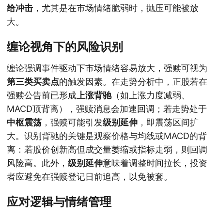
给冲击
，尤其是在市场情绪脆弱时，抛压可能被放
大。
缠论视角下的风险识别
缠论强调事件驱动下市场情绪容易放大，强赎可视为
第三类买卖点
的触发因素。在走势分析中，正股若在
强赎公告前已形成
上涨背驰
（如上涨力度减弱、
MACD顶背离），强赎消息会加速回调；若走势处于
中枢震荡
，强赎可能引发
级别延伸
，即震荡区间扩
大。识别背驰的关键是观察价格与均线或MACD的背
离：若股价创新高但成交量萎缩或指标走弱，则回调
风险高。此外，
级别延伸
意味着调整时间拉长，投资
者应避免在强赎登记日前追高，以免被套。
应对逻辑与情绪管理