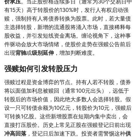
价承压
。当正股价格连续多日（通常为30个交易日中
有15天）高于转股价的130%时，发行人有权启动强
赎，强制持有人将债券转换为股票。此时，若大量债
主选择转股，新增的流通股将涌入市场，直接稀释每
股收益，并引发短线资金离场。缠论视角下，这种事
件驱动会放大市场情绪，使股价走势在强赎公告前后
出现
背驰
或
级别延伸
，增加判断难度。
强赎如何引发转股压力
强赎过程是资金博弈的节点。持有人若不转股，债券
将以面值加利息被赎回（通常100元出头），远低于
转股后的市场价值，因此绝大多数人会选择转股。假
设一只可转债余额为10亿元，转股价为10元，强赎后
可转换1亿股。这些新增股票在短期内集中卖出，会
直接打压股价。历史上常见正股在强赎登记日前出现
冲高回落
，登记日后加速下跌。投资者需警惕这种
供