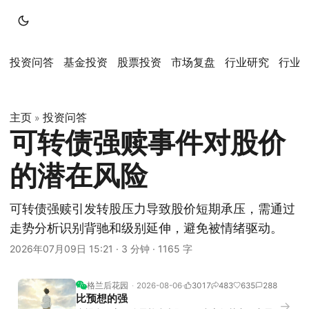
投资问答
基金投资
股票投资
市场复盘
行业研究
行业
主页
投资问答
»
可转债强赎事件对股价
的潜在风险
可转债强赎引发转股压力导致股价短期承压，需通过
走势分析识别背驰和级别延伸，避免被情绪驱动。
2026年07月09日 15:21
·
3 分钟
·
1165 字
格兰后花园
2026-08-06
3017
483
635
288
比预想的强
→