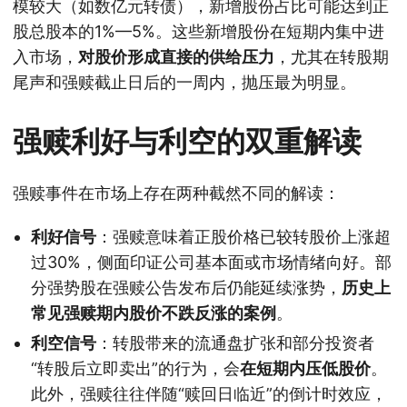
模较大（如数亿元转债），新增股份占比可能达到正
股总股本的1%—5%。这些新增股份在短期内集中进
入市场，
对股价形成直接的供给压力
，尤其在转股期
尾声和强赎截止日后的一周内，抛压最为明显。
强赎利好与利空的双重解读
强赎事件在市场上存在两种截然不同的解读：
利好信号
：强赎意味着正股价格已较转股价上涨超
过30%，侧面印证公司基本面或市场情绪向好。部
分强势股在强赎公告发布后仍能延续涨势，
历史上
常见强赎期内股价不跌反涨的案例
。
利空信号
：转股带来的流通盘扩张和部分投资者
“转股后立即卖出”的行为，会
在短期内压低股价
。
此外，强赎往往伴随“赎回日临近”的倒计时效应，