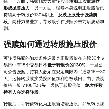
径：一方面，强赎触发大量转股会
增加正股流通盘，
形成抛售压力
；另一方面，强赎本身说明正股股价已
持续高于转股价130%以上，
反映正股处于强势阶
段
。两种力量叠加，导致股价在强赎公告前后波动加
剧。
强赎如何通过转股施压股价
可转债强赎的触发条件通常是正股股价在连续30个交
易日中有15个交易日
不低于转股价的130%
。一旦公
司公告强赎，持有人必须在规定期限内（通常15—30
天）选择转股或接受按面值加利息被赎回。由于强赎
价格一般仅100元出头，远低于转股价值，
绝大多数
持有人会选择转股
。
转股后，可转债转化为正股新增流通股。如果转股规