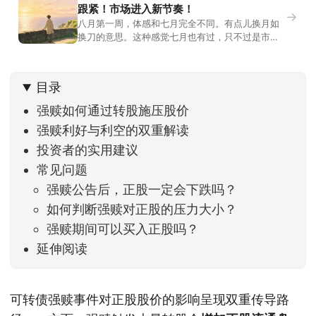
跟紧！市场进入新节奏！
→
八月第一周，体感和七月完全不同。有点儿换月如
换刀的意思。这种感觉七月也有过，只不过是市场
开始往下走。当时最难受的是什么？很多前期最强
的科技方向连续杀估值、杀情绪，跌幅放在整个A股
历史都排得上号。很多同学人被折磨到根本没有打
目录
开账户的勇气。8月伊始，在这立秋的节气反倒让大
家感受到了春天般的暖风。指数涨了百点，交易额
强赎如何通过转股施压股价
回暖到2
强赎利好与利空的双重解读
投资者的实用建议
常见问题
强赎公告后，正股一定会下跌吗？
如何判断强赎对正股的压力大小？
强赎期间可以买入正股吗？
延伸阅读
可转债强赎事件对正股股价的影响呈现双重传导路