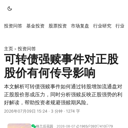
投资问答
基金投资
股票投资
市场复盘
行业研究
行业
主页
投资问答
»
可转债强赎事件对正股
股价有何传导影响
本文解析可转债强赎事件如何通过转股增加流通盘对
正股股价形成压力，同时分析强赎反映正股强势的利
好解读，帮助投资者规避强赎期风险。
2026年07月09日 15:24
·
3 分钟
·
1274 字
格兰后花园
2026-08-07
1965
393
410
79