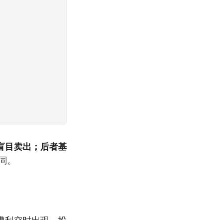
盲目卖出；后者基
同。