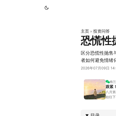
主页
投资问答
»
恐慌性
区分恐慌性抛售
者如何避免情绪
2026年07月09日 14:
格兰
跟紧
八月第
始往下
都排得
到了春
目录