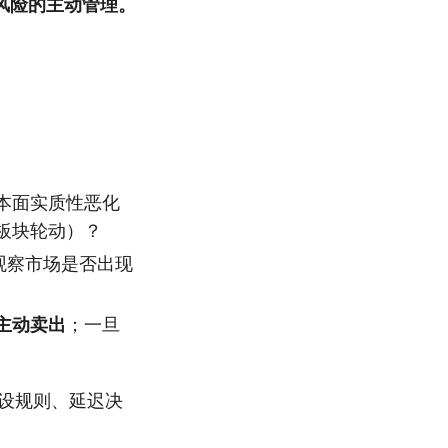
风险的主动管理。
本面实质性恶化
板块轮动）？
观察市场是否出现
主动卖出
；一旦
设规则、延迟决