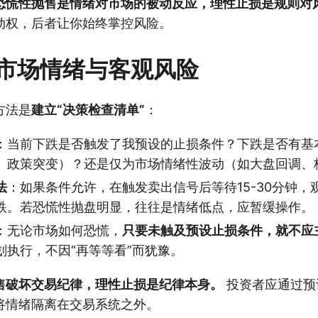
恐慌性抛售是情绪对市场的被动反应，理性止损是规则对
动权，后者让你始终掌控风险。
市场情绪与客观风险
方法是
建立“决策检查清单”
：
：当前下跌是否触发了我预设的止损条件？下跌是否有基
、政策突变）？还是仅为市场情绪性波动（如大盘回调、
法
：如果条件允许，在触发卖出信号后等待15-30分钟，
跌。若恐慌性抛盘明显，往往是情绪低点，应暂缓操作。
：无论市场如何恐慌，
只要未触及预设止损条件，就不应
划执行，不因“再等等看”而犹豫。
售破坏交易纪律，理性止损是纪律本身。
投资者应通过预
将情绪隔离在交易系统之外。