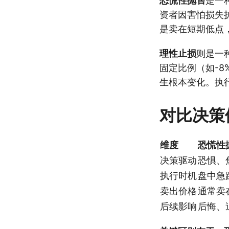
恐慌性抛售
是一
资者因害怕损失
是卖在短期低点
理性止损
则是一
固定比例（如-8
生根本变化。执
对比决策
维度
恐慌性
决策驱动
恐惧、
执行时机
盘中急
卖出价格
通常卖
后续影响
后悔、