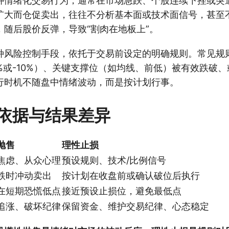
种情绪化交易行为，通常在市场急跌、个股连续下挫或突
扩大而仓促卖出，往往不分析基本面或技术面信号，甚至
，随后股价反弹，导致“割肉在地板上”。
种风险控制手段，依托于交易前设定的明确规则。常见规
%或-10%）、关键支撑位（如均线、前低）被有效跌破
行时机不随盘中情绪波动，而是按计划行事。
依据与结果差异
抛售
理性止损
焦虑、从众心理
预设规则、技术/比例信号
跌时冲动卖出
按计划在收盘前或确认破位后执行
在短期恐慌低点
接近预设止损位，避免最低点
追涨、破坏纪律
保留资金、维护交易纪律、心态稳定