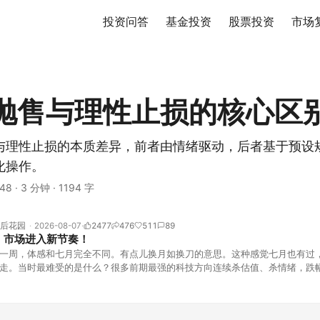
投资问答
基金投资
股票投资
市场
抛售与理性止损的核心区
与理性止损的本质差异，前者由情绪驱动，后者基于预设
化操作。
48
·
3 分钟
·
1194 字
后花园
2026-08-07
2477
476
511
89
！市场进入新节奏！
一周，体感和七月完全不同。有点儿换月如换刀的意思。这种感觉七月也有过
走。当时最难受的是什么？很多前期最强的科技方向连续杀估值、杀情绪，跌
上号。很多同学人被折磨到根本没有打开账户的勇气。8月伊始，在这立秋的
天般的暖风。指数涨了百点，交易额回暖到2