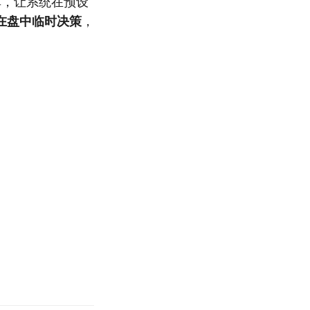
单，让系统在预设
在盘中临时决策
，