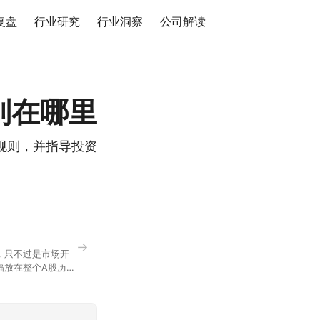
复盘
行业研究
行业洞察
公司解读
别在哪里
规则，并指导投资
→
，只不过是市场开
幅放在整个A股历史
节气反倒让大家感受