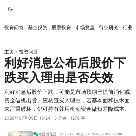
投资问答
基金投资
股票投资
市场复盘
行业研究
行业
主页
投资问答
»
利好消息公布后股价下
跌买入理由是否失效
利好消息后股价下跌，可能是市场预期已提前消化或
资金借机出货。应核查买入理由，若基本面和技术面
未严重破坏，仍可持有并用机动资金做短差降成本。
2026年07月09日 15:24
·
3 分钟
·
1278 字
格兰后花园
2026-08-06
3017
483
635
288