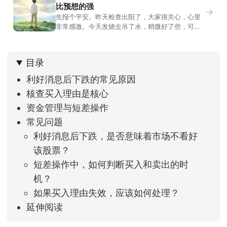
比预想的强
→
先报个平安。昨天检查出阳了，大家很关心，心里
非常感激。今天发烧去吊了水，稍微好了些，可没
什么胃口，吃不下东西。估计下次直播脸上又要少
几两肉，上镜看上去会再瘦一些。不过今天市场倒
是蛮照顾我的，没太让人操心。成交额稳稳踩在2.5
目录
万亿以上，涨跌比虽然只有2789比2590，乍看上
去相差不大，但细看下来，跌幅超过3%的只有不到
利好消息后下跌的常见原因
核查买入理由是核心
资金管理与短差操作
常见问题
利好消息后下跌，是否意味着市场不看好
该股票？
短差操作中，如何判断买入和卖出的时
机？
如果买入理由失效，应该如何处理？
延伸阅读