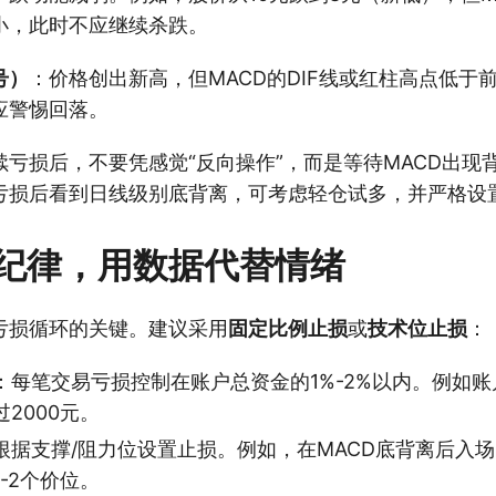
小，此时不应继续杀跌。
号）
：价格创出新高，但MACD的DIF线或红柱高点低于
应警惕回落。
续亏损后，不要凭感觉“反向操作”，而是等待MACD出现
亏损后看到日线级别底背离，可考虑轻仓试多，并严格设
纪律，用数据代替情绪
亏损循环的关键。建议采用
固定比例止损
或
技术位止损
：
：每笔交易亏损控制在账户总资金的1%-2%以内。例如账
2000元。
根据支撑/阻力位设置止损。例如，在MACD底背离后入
-2个价位。