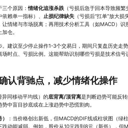
于三个原因：
情绪化追涨杀跌
（亏损后急于回本导致频繁
中依赖单一指标）、
止损纪律缺失
（亏损后“扛单”放大损
，让情绪与市场脱离；再用技术分析工具（如MACD）识
上加仓。
步。建议至少停止操作1-3个交易日，期间只复盘历史走
离场时点、亏损比例。这能帮助识别哪些亏损是技术信号
D确认背驰点，减少情绪化操作
滑异同移动平均线）的
底背离/顶背离
是判断趋势可能反转
趋势中盲目抄底或在上涨趋势中恐慌割肉。
号）
：当价格创出新低，但MACD的DIF线或柱状图（绿
跌动能减弱。例如，股价从10元跌到8元（新低），但M