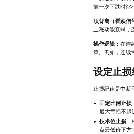
前一次下跌时缩
顶背离（看跌信
上涨动能衰竭，
操作逻辑
：在连
策。例如，连续
设定止损
止损纪律是中断
固定比例止损
最大亏损不超过
技术位止损
：
点最低价下方1