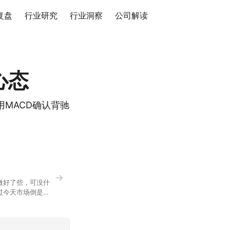
复盘
行业研究
行业洞察
公司解读
心态
MACD确认背驰
→
微好了些，可没什
过今天市场倒是蛮
90，乍看上去相差