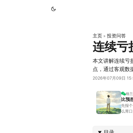
主页
投资问答
»
连续亏
本文讲解连续亏
点，通过客观数
2026年07月09日 15:
格兰
比预
先报个
么胃口
照顾我
不大，
目录