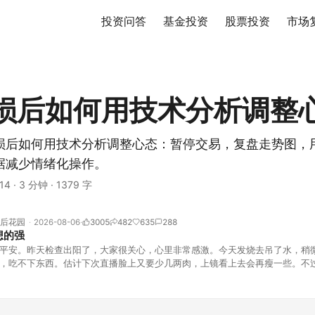
投资问答
基金投资
股票投资
市场
损后如何用技术分析调整
损后如何用技术分析调整心态：暂停交易，复盘走势图，用
据减少情绪化操作。
14
·
3 分钟
·
1379 字
后花园
2026-08-06
3005
482
635
288
想的强
平安。昨天检查出阳了，大家很关心，心里非常感激。今天发烧去吊了水，稍
，吃不下东西。估计下次直播脸上又要少几两肉，上镜看上去会再瘦一些。不
的，没太让人操心。成交额稳稳踩在2.5万亿以上，涨跌比虽然只有2789比25
但细看下来，跌幅超过3%的只有不到