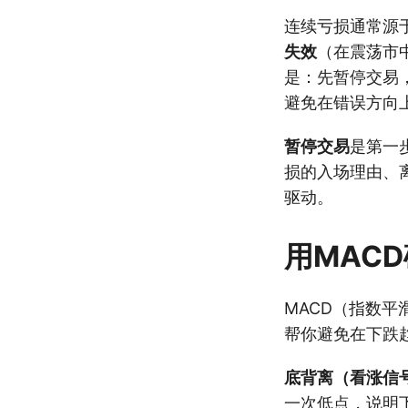
连续亏损通常源
失效
（在震荡市
是：先暂停交易
避免在错误方向
暂停交易
是第一
损的入场理由、
驱动。
用MAC
MACD（指数平
帮你避免在下跌
底背离（看涨信
一次低点，说明下