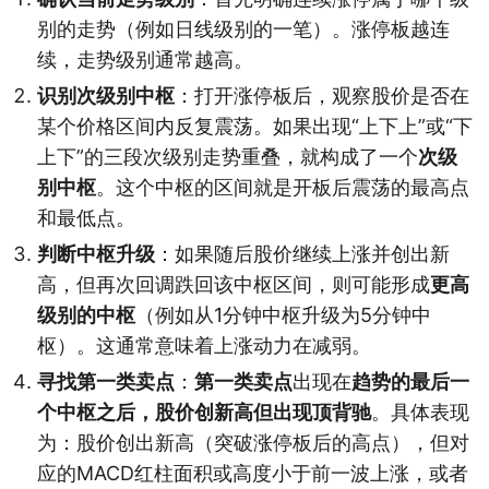
别的走势（例如日线级别的一笔）。涨停板越连
续，走势级别通常越高。
识别次级别中枢
：打开涨停板后，观察股价是否在
某个价格区间内反复震荡。如果出现“上下上”或“下
上下”的三段次级别走势重叠，就构成了一个
次级
别中枢
。这个中枢的区间就是开板后震荡的最高点
和最低点。
判断中枢升级
：如果随后股价继续上涨并创出新
高，但再次回调跌回该中枢区间，则可能形成
更高
级别的中枢
（例如从1分钟中枢升级为5分钟中
枢）。这通常意味着上涨动力在减弱。
寻找第一类卖点
：
第一类卖点
出现在
趋势的最后一
个中枢之后，股价创新高但出现顶背驰
。具体表现
为：股价创出新高（突破涨停板后的高点），但对
应的MACD红柱面积或高度小于前一波上涨，或者