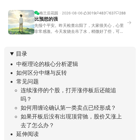
格兰后花园
2026-08-06
3019
483
637
288
比预想的强
→
先报个平安。昨天检查出阳了，大家很关心，心里
非常感激。今天发烧去吊了水，稍微好了些，可没
什么胃口，吃不下东西。估计下次直播脸上又要少
几两肉，上镜看上去会再瘦一些。不过今天市场倒
是蛮照顾我的，没太让人操心。成交额稳稳踩在2.5
目录
万亿以上，涨跌比虽然只有2789比2590，乍看上
去相差不大，但细看下来，跌幅超过3%的只有不到
中枢理论的核心分析逻辑
如何区分中继与反转
常见问题
连续涨停的个股，打开涨停板后还能追
吗？
如何用缠论确认第一类卖点已经形成？
如果开板后没有出现顶背驰，股价又涨上
去了怎么办？
延伸阅读