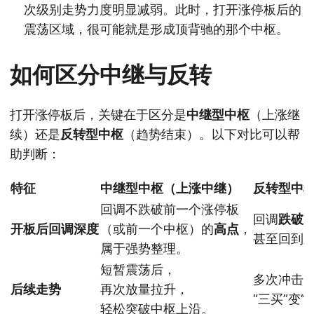
次级别走势力度明显减弱。此时，打开涨停板后的
震荡区域，很可能就是形成顶背驰的那个中枢。
如何区分中继与反转
打开涨停板后，关键在于区分是
中继型中枢
（上涨继
续）还是
反转型中枢
（趋势结束）。以下对比可以帮
助判断：
特征
中继型中枢（上涨中继）
反转型中
回调不跌破前一个涨停板
回调
跌破
开板后回调深度
（或前一个中枢）的
高点
，
甚至回到
属于强势整理。
短暂震荡后，
多次冲击
后续走势
再次放量拉升，
“三买”变
轻松突破中枢上沿。