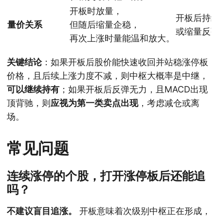
开板时放量，
开板后持
量价关系
但随后缩量企稳，
或缩量反
再次上涨时量能温和放大。
关键结论
：如果开板后股价能快速收回并站稳涨停板
价格，且后续上涨力度不减，则中枢大概率是中继，
可以继续持有
；如果开板后反弹无力，且MACD出现
顶背驰，则
应视为第一类卖点出现
，考虑减仓或离
场。
常见问题
连续涨停的个股，打开涨停板后还能追
吗？
不建议盲目追涨。
开板意味着次级别中枢正在形成，