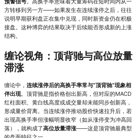
预警信号
。高换手率意味着大量筹码在短时间内从一
方转移到另一方——如果发生在连续涨停之后，往往
说明早期获利盘正在集中兑现，同时新资金仍在积极
接盘。这种博弈的结果取决于后续能否形成新的上涨
结构。
缠论视角：顶背驰与高位放量
滞涨
缠论中，
连续涨停后的高换手率常与“顶背驰”现象相
伴出现
。顶背驰是指价格创出新高，但对应的MACD
红柱面积、黄白线高度或成交量却未能同步创新高，
形成量价背离。当连续涨停推动股价快速拉升后，若
出现高换手率但涨幅明显收窄（如从涨停变为冲高回
落），就构成了
高位放量滞涨
——这是顶背驰最典型
的盘面特征之一。