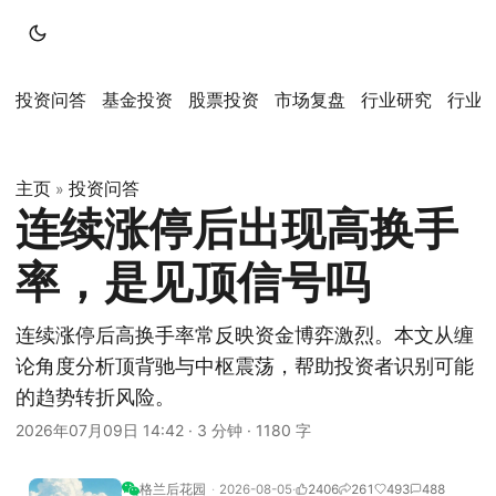
投资问答
基金投资
股票投资
市场复盘
行业研究
行业
主页
投资问答
»
连续涨停后出现高换手
率，是见顶信号吗
连续涨停后高换手率常反映资金博弈激烈。本文从缠
论角度分析顶背驰与中枢震荡，帮助投资者识别可能
的趋势转折风险。
2026年07月09日 14:42
·
3 分钟
·
1180 字
格兰后花园
2026-08-05
2406
261
493
488