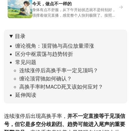
今天，做点不一样的
→
身体有点不舒服，从下午开始状态就不是特别好，
强撑着做完直播，感觉整个人快到极限了。按照平
时的习惯，今天还应该是回答直播过程中，大家留
言问的问题。不过我想换一种方法，按大家的需求
解答。留言区照常开放，有什么关于市场今的问
目录
题，可以直接留言。如果别人问的问题正好是你想
问的，可以给他点个赞。晚些时候，我会按点赞数
缠论视角：顶背驰与高位放量滞涨
量挑选5个比较
区分中枢震荡与趋势转折
常见问题
连续涨停后高换手率一定见顶吗？
缠论顶背驰如何确认？
高换手率时MACD死叉该如何应对？
延伸阅读
连续涨停后出现高换手率，
并不一定直接等于见顶信
号，但它是多空分歧剧烈、趋势可能进入尾声的重要