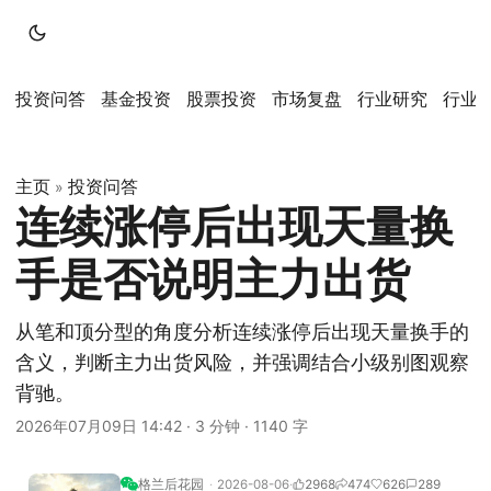
投资问答
基金投资
股票投资
市场复盘
行业研究
行业
主页
投资问答
»
连续涨停后出现天量换
手是否说明主力出货
从笔和顶分型的角度分析连续涨停后出现天量换手的
含义，判断主力出货风险，并强调结合小级别图观察
背驰。
2026年07月09日 14:42
·
3 分钟
·
1140 字
格兰后花园
2026-08-06
2968
474
626
289