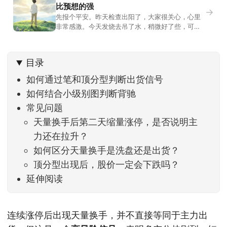
比预想的强
→
先报个平安。昨天检查出阳了，大家很关心，心里
非常感激。今天发烧去吊了水，稍微好了些，可没
什么胃口，吃不下东西。估计下次直播脸上又要少
几两肉，上镜看上去会再瘦一些。不过今天市场倒
是蛮照顾我的，没太让人操心。成交额稳稳踩在2.5
目录
万亿以上，涨跌比虽然只有2789比2590，乍看上
去相差不大，但细看下来，跌幅超过3%的只有不到
如何通过笔和顶分型判断出货信号
如何结合小级别图判断背驰
常见问题
天量换手后第二天缩量涨停，是否说明主
力还在拉升？
如何区分天量换手是洗盘还是出货？
顶分型出现后，股价一定会下跌吗？
延伸阅读
连续涨停后出现天量换手，并不直接等同于主力出