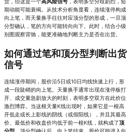
货，但这是一个
高风险信号
，表明多空分歧剧烈，短
期动能可能衰竭。从技术分析角度看，连续涨停构成
向上笔，而天量换手往往对应顶分型的形成，一旦顶
分型确认，笔的方向可能转向向下。此时，结合小级
别图观察背驰，能更准确地判断主力是否在出货。
如何通过笔和顶分型判断出货
信号
连续涨停期间，股价沿5日或10日均线快速上行，形
成一段陡峭的向上笔。天量换手通常出现在涨停板打
开、成交量急剧放大的时刻，表明多空双方在此价位
激烈博弈。当这根天量K线出现时，如果它是一根高
开低走或长上影线的阴线（或假阳线），并且其最高
价、最低价和收盘价均低于前一根K线，就构成了
顶
分型
。顶分型确认后，向上笔结束，股价可能进入向