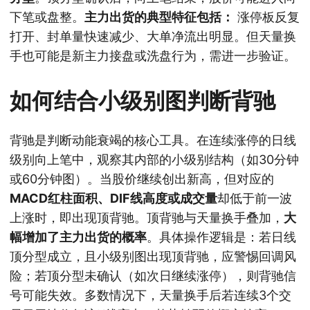
下笔或盘整。
主力出货的典型特征包括：
涨停板反复
打开、封单量快速减少、大单净流出明显。但天量换
手也可能是新主力接盘或洗盘行为，需进一步验证。
如何结合小级别图判断背驰
背驰是判断动能衰竭的核心工具。在连续涨停的日线
级别向上笔中，观察其内部的小级别结构（如30分钟
或60分钟图）。当股价继续创出新高，但对应的
MACD红柱面积、DIF线高度或成交量
却低于前一波
上涨时，即出现顶背驰。顶背驰与天量换手叠加，
大
幅增加了主力出货的概率
。具体操作逻辑是：若日线
顶分型成立，且小级别图出现顶背驰，应警惕回调风
险；若顶分型未确认（如次日继续涨停），则背驰信
号可能失效。多数情况下，天量换手后若连续3个交