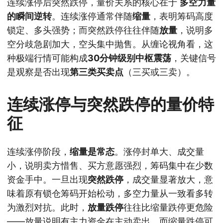
连续涨停后突然跌停，量价关系的核心在于
多空力量
的瞬间逆转
。连续涨停通常伴随
缩量
，表明筹码高度
锁定、多头强势；而突然跌停往往伴随
放量
，说明多
空分歧急剧加大，空头集中抛售。从缠论视角看，这
种极端行情可能构成
30分钟级别中枢震荡
，关键信号
是观察是否出现
第三类买卖点
（三买或三卖）。
连续涨停与突然跌停的量价特
征
连续涨停阶段，
缩量是常态
。涨停封单大、成交量
小，说明卖方惜售、买方意愿强烈，筹码集中在少数
资金手中。一旦出现
突然跌停
，成交量显著放大，意
味着原有锁仓筹码开始松动，多空力量从一致看多转
为激烈对抗。此时，
放量跌停
往往比缩量跌停更危险
——放量说明有主力资金在主动卖出，而缩量跌停可