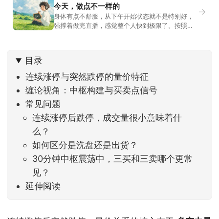
今天，做点不一样的
→
身体有点不舒服，从下午开始状态就不是特别好，
强撑着做完直播，感觉整个人快到极限了。按照平
时的习惯，今天还应该是回答直播过程中，大家留
言问的问题。不过我想换一种方法，按大家的需求
解答。留言区照常开放，有什么关于市场今的问
目录
题，可以直接留言。如果别人问的问题正好是你想
问的，可以给他点个赞。晚些时候，我会按点赞数
连续涨停与突然跌停的量价特征
量挑选5个比较
缠论视角：中枢构建与买卖点信号
常见问题
连续涨停后跌停，成交量很小意味着什
么？
如何区分是洗盘还是出货？
30分钟中枢震荡中，三买和三卖哪个更常
见？
延伸阅读