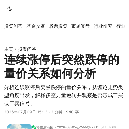
投资问答
基金投资
股票投资
市场复盘
行业研究
行业
主页
投资问答
»
连续涨停后突然跌停的
量价关系如何分析
分析连续涨停后突然跌停的量价关系，从缠论走势类
型角度出发，解释多空力量逆转并观察是否形成三买
或三卖信号。
2026年07月09日 15:13
·
2 分钟
·
940 字
格兰后花园
2026-08-05
2444
271
511
486