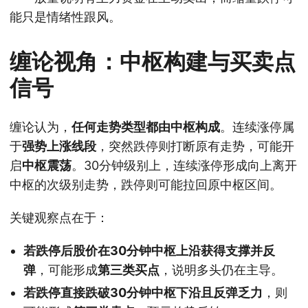
能只是情绪性跟风。
缠论视角：中枢构建与买卖点
信号
缠论认为，
任何走势类型都由中枢构成
。连续涨停属
于
强势上涨线段
，突然跌停则打断原有走势，可能开
启
中枢震荡
。30分钟级别上，连续涨停形成向上离开
中枢的次级别走势，跌停则可能拉回原中枢区间。
关键观察点在于：
若跌停后股价在30分钟中枢上沿获得支撑并反
弹
，可能形成
第三类买点
，说明多头仍在主导。
若跌停直接跌破30分钟中枢下沿且反弹乏力
，则