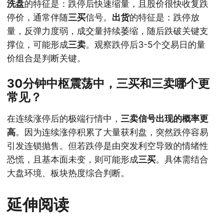
洗盘
的特征是：跌停后快速缩量，且股价很快收复跌
停价，通常伴随
三买
信号。
出货
的特征是：跌停放
量，反弹力度弱，成交量持续萎缩，随后跌破关键支
撑位，可能形成
三卖
。观察跌停后3-5个交易日的量
价组合是判断关键。
30分钟中枢震荡中，三买和三卖哪个更
常见？
在连续涨停后的极端行情中，
三卖信号出现的概率更
高
。因为连续涨停积累了大量获利盘，突然跌停容易
引发连锁抛售。但若跌停是由突发利空导致的情绪性
恐慌，且基本面未变，则可能形成
三买
。具体需结合
大盘环境、板块热度综合判断。
延伸阅读