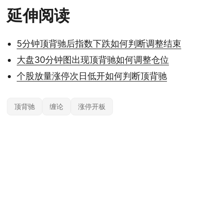
延伸阅读
5分钟顶背驰后指数下跌如何判断调整结束
大盘30分钟图出现顶背驰如何调整仓位
个股放量涨停次日低开如何判断顶背驰
顶背驰
缠论
涨停开板
本站内容基于公开信息整理，仅供参考，不构成任何投资建议。投资有风险，据
此操作风险自担；具体产品与规则以官方及监管最新披露为准。