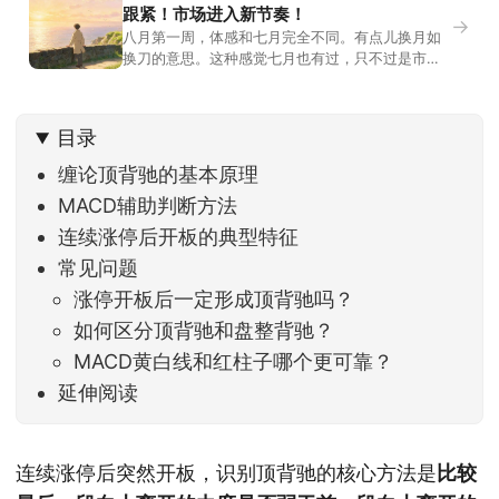
跟紧！市场进入新节奏！
→
八月第一周，体感和七月完全不同。有点儿换月如
换刀的意思。这种感觉七月也有过，只不过是市场
开始往下走。当时最难受的是什么？很多前期最强
的科技方向连续杀估值、杀情绪，跌幅放在整个A股
历史都排得上号。很多同学人被折磨到根本没有打
目录
开账户的勇气。8月伊始，在这立秋的节气反倒让大
家感受到了春天般的暖风。指数涨了百点，交易额
缠论顶背驰的基本原理
回暖到2
MACD辅助判断方法
连续涨停后开板的典型特征
常见问题
涨停开板后一定形成顶背驰吗？
如何区分顶背驰和盘整背驰？
MACD黄白线和红柱子哪个更可靠？
延伸阅读
连续涨停后突然开板，识别顶背驰的核心方法是
比较