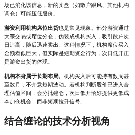
场已消化该信息，新的卖盘（如散户跟风、其他机构
调仓）可能压低股价。
游资利用机构席位出货
也是常见现象。部分游资通过
大宗交易或席位分仓，伪装成机构买入，吸引散户次
日追高，随后迅速卖出。这种情况下，机构席位买入
金额看似巨大，但实际是短期资金行为，次日低开正
是游资出货的体现。
机构本身属于长期布局
。机构买入后可能持有数周甚
至数月，不介意短期波动。若机构判断股价已进入合
理估值区间，会分批建仓，次日低开恰好提供更低成
本加仓机会，而非短期拉升信号。
结合缠论的技术分析视角