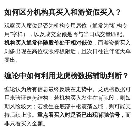
如何区分机构真买入和游资假买入？
观察买入席位是否为机构专用席位（通常为“机构专
用”字样），以及成交金额是否与当日成交量匹配。
机构买入通常伴随股价处于相对低位
，而游资假买入
则多出现在高位或涨停板附近，且次日往往伴随大单
卖出。
缠论中如何利用龙虎榜数据辅助判断？
缠论认为所有信息最终反映在走势中。龙虎榜数据可
用来验证走势结构：若机构买入发生在背驰段，则短
期风险较大；若发生在底部中枢震荡区域，则可能支
持后续上涨。
重点看买入时是否已出现背驰信号
，而
非只看买入金额。