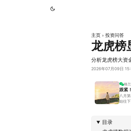
主页
投资问答
»
龙虎榜
分析龙虎榜大资
2026年07月09日 15:
格兰
跟紧
八月第
始往下
都排得
到了春
目录