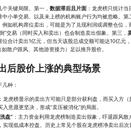
几个关键局限。第一，
数据滞后且片面
：龙虎榜只统计当
量中小单交易、以及未上榜的机构账户行为均被忽略。第
：例如机构席位卖出，可能是为了兑现利润或调整仓位，
对倒”交易（同时买入和卖出）也会制造卖出假象。第三，
席位合计卖出1亿元，但当天该股总成交额可能达10亿元
量（如散户跟风、其他游资接力）足以推升股价。
出后股价上涨的典型场景
下几种：
：龙虎榜显示的卖出方可能只是部分获利盘，而买入方（
买入意愿更坚决，形成“卖压被消化”的局面。
洗盘”
：主力资金利用龙虎榜制造卖出假象，吓退跟风散
，实现低成本控盘。历史上常见个股在龙虎榜净卖出后次