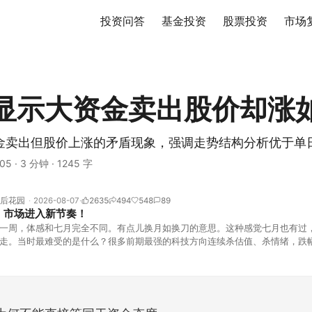
投资问答
基金投资
股票投资
市场
显示大资金卖出股价却涨
金卖出但股价上涨的矛盾现象，强调走势结构分析优于单
05
·
3 分钟
·
1245 字
后花园
2026-08-07
2635
494
548
89
！市场进入新节奏！
一周，体感和七月完全不同。有点儿换月如换刀的意思。这种感觉七月也有过
走。当时最难受的是什么？很多前期最强的科技方向连续杀估值、杀情绪，跌
上号。很多同学人被折磨到根本没有打开账户的勇气。8月伊始，在这立秋的
天般的暖风。指数涨了百点，交易额回暖到2