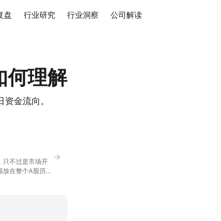
复盘
行业研究
行业洞察
公司解读
如何理解
日资金流向。
→
，只不过是市场开
幅放在整个A股历史
节气反倒让大家感受