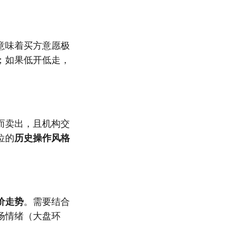
意味着买方意愿极
；如果低开低走，
而卖出，且机构交
位的
历史操作风格
价走势
。需要结合
场情绪（大盘环