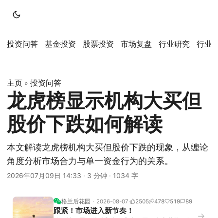
投资问答
基金投资
股票投资
市场复盘
行业研究
行业
主页
投资问答
»
龙虎榜显示机构大买但
股价下跌如何解读
本文解读龙虎榜机构大买但股价下跌的现象，从缠论
角度分析市场合力与单一资金行为的关系。
2026年07月09日 14:33
·
3 分钟
·
1034 字
格兰后花园
2026-08-07
2505
478
519
89
跟紧！市场进入新节奏！
→