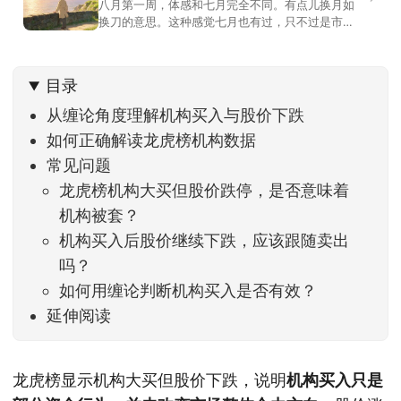
八月第一周，体感和七月完全不同。有点儿换月如
换刀的意思。这种感觉七月也有过，只不过是市场
开始往下走。当时最难受的是什么？很多前期最强
的科技方向连续杀估值、杀情绪，跌幅放在整个A股
历史都排得上号。很多同学人被折磨到根本没有打
目录
开账户的勇气。8月伊始，在这立秋的节气反倒让大
家感受到了春天般的暖风。指数涨了百点，交易额
从缠论角度理解机构买入与股价下跌
回暖到2
如何正确解读龙虎榜机构数据
常见问题
龙虎榜机构大买但股价跌停，是否意味着
机构被套？
机构买入后股价继续下跌，应该跟随卖出
吗？
如何用缠论判断机构买入是否有效？
延伸阅读
龙虎榜显示机构大买但股价下跌，说明
机构买入只是