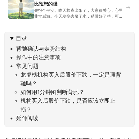
比预想的强
→
先报个平安。昨天检查出阳了，大家很关心，心里
非常感激。今天发烧去吊了水，稍微好了些，可没
什么胃口，吃不下东西。估计下次直播脸上又要少
几两肉，上镜看上去会再瘦一些。不过今天市场倒
是蛮照顾我的，没太让人操心。成交额稳稳踩在2.5
目录
万亿以上，涨跌比虽然只有2789比2590，乍看上
去相差不大，但细看下来，跌幅超过3%的只有不到
背驰确认与走势结构
操作中的注意事项
常见问题
龙虎榜机构买入后股价下跌，一定是顶背
驰吗？
如何用1分钟图判断背驰？
机构买入后股价下跌，是否应该立即止
损？
延伸阅读