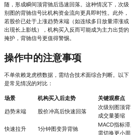
随，形成瞬间顶背驰后迅速回落。这种情况下，次级
别图的背驰信号比机构资金流向更具即时性。此外，
若股价已处于上涨趋势末端（如连续多日放量滞涨或
出现长上影线），机构买入反而可能成为主力出货的
掩护，背驰信号更值得警惕。
操作中的注意事项
不单依赖龙虎榜数据，需结合技术面综合判断。以下
是常见情况的对比：
场景
机构买入后走势
关键观察点
次级别图顶背
趋势末端
股价冲高后快速回落
成交量萎缩
MACD指标滞
快速拉升
1分钟图变异背驰
需切换更小周