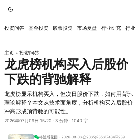
投资问答
基金投资
股票投资
市场复盘
行业研究
行业
主页
投资问答
»
龙虎榜机构买入后股价
下跌的背驰解释
龙虎榜显示机构买入，但次日股价下跌，如何用背驰
理论解释？本文从技术面角度，分析机构买入后股价
冲高形成顶背驰的可能性。
2026年07月09日 15:20
·
3 分钟
·
1040 字
格兰后花园
2026-08-06
2065
356
434
289