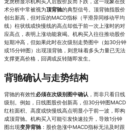
龙虎榜显示机构买入后股价反而下跌，这一现象在技
术分析中常被视为
顶背驰
的典型信号。顶背驰指股价
创出新高，但对应的MACD指标（平滑异同移动平均
线）柱状线或快慢线的高点却低于前一次上涨时的对
应高点，表明上涨动能衰竭。机构买入往往推动股价
短期冲高，但如果此时在次级别走势图中（如30分钟
或15分钟图）出现顶背驰，则意味着多头力量已无法
支撑更高价格，回调或反转随即发生。
背驰确认与走势结构
背驰的有效性
必须在次级别图中确认
，而非只看日线
级别。例如，日线图股价创新高，但30分钟图MACD
红柱面积、高度或快慢线高点明显小于前一波，即构
成顶背驰。机构买入可能引发快速拉升，导致1分钟
图出现
变异背驰
：股价急涨中MACD指标无法及时跟