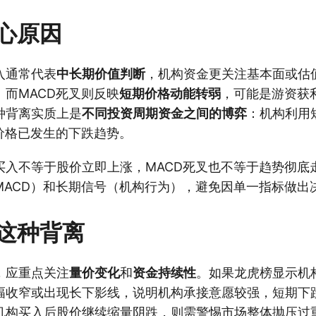
心原因
入通常代表
中长期价值判断
，机构资金更关注基本面或估
而MACD死叉则反映
短期价格动能转弱
，可能是游资获
种背离实质上是
不同投资周期资金之间的博弈
：机构利用
价格已发生的下跌趋势。
买入不等于股价立即上涨，MACD死叉也不等于趋势彻底
MACD）和长期信号（机构行为），避免因单一指标做出
这种背离
，应重点关注
量价变化
和
资金持续性
。如果龙虎榜显示机
幅收窄或出现长下影线，说明机构承接意愿较强，短期下
机构买入后股价继续缩量阴跌，则需警惕市场整体抛压过