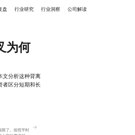
复盘
行业研究
行业洞察
公司解读
叉为何
本文分析这种背离
资者区分短期和长
→
极限了。按照平时