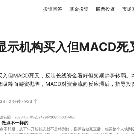
投资问答
基金投资
股票投资
市场
显示机构买入但MACD死
买入但MACD死叉，反映长线资金看好但短期趋势转弱。
低吸筹而游资抛售，MACD对资金流向反应滞后，指导投
38
·
2 分钟
·
933 字
后花园
2026-08-05
2429
268
503
486
，做点不一样的
点不舒服，从下午开始状态就不是特别好，强撑着做完直播，感觉整个人快到