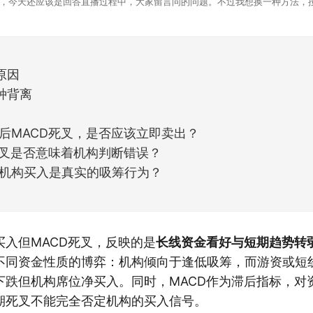
，今天还应该是回答直播过程中，大家留言问的问题。不过我想换一种方法，
言区照常开放，有什么关于市场今的问题，可以直接留言。如果别人问的问题
他点个赞。晚些时候，我会按点赞数量挑选5个比较
原因
种背离
后MACD死叉，是否应该立即卖出？
死叉是否意味着机构判断错误？
机构买入是真实的吸筹行为？
买入但MACD死叉，反映的是
长线资金看好与短期趋势转
不同资金性质的博弈：机构倾向于逢低吸筹，而游资或短
下跌但机构席位净买入。同时，MACD作为滞后指标，对
期死叉不能完全否定机构的买入信号。