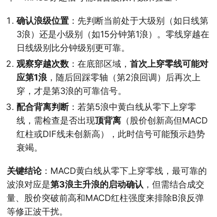
确认浪级位置
：先判断当前处于大级别（如日线第
3浪）还是小级别（如15分钟第1浪）。零线穿越在
日线级别比分钟级别更可靠。
观察穿越次数
：在底部区域，
首次上穿零线可能对
应第1浪
，随后回踩零轴（第2浪回调）后再次上
穿，才是第3浪的可靠信号。
配合背离判断
：若第5浪中黄白线从零下上穿零
线，需检查是否出现
顶背离
（股价创新高但MACD
红柱或DIF线未创新高），此时信号可能预示趋势
衰竭。
关键结论
：MACD黄白线从零下上穿零线，最可靠的
波浪对应是
第3浪主升浪的启动确认
，但需结合成交
量、股价突破前高和MACD红柱强度来排除B浪反弹
等修正波干扰。