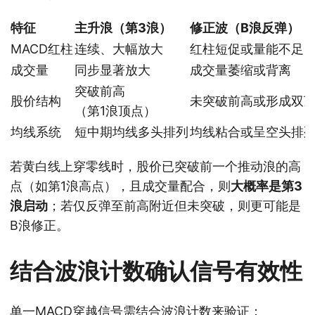
特征
主升浪（第3浪）
修正波（B浪反弹）
MACD红柱
连续、大幅放大
红柱短促或量能不足
成交量
同步显著放大
成交量萎缩或背离
突破前高
股价结构
未突破前高或形成双
（第1浪顶点）
均线系统
短中期均线多头排列
均线粘合或呈空头排
若黄白线上穿零线时，股价已突破前一个推动浪的高
点（如第1浪高点），且成交量配合，则
大概率是第3
浪启动
；若仅反弹至前高附近但未突破，则更可能是
B浪修正。
结合波浪计数确认信号有效性
单一MACD穿越信号需结合波浪计数来验证：