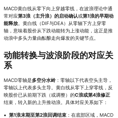
MACD黄白线从零下向上穿越零线，在波浪理论中通
常对应
第3浪（主升浪）的启动确认
或
第1浪的早期动
能释放
。黄白线（DIF与DEA）从零轴下方上穿零
轴，意味着股价从下跌动能转为上涨动能，这正是推
动浪中多头力量由酝酿走向爆发的关键节点。
动能转换与波浪阶段的对应关
系
MACD零轴是
多空分水岭
：零轴以下代表空头主导，
零轴以上代表多头主导。黄白线从零下上穿零线，反
映股价已从前期下跌（或调整）的
C浪或第4浪修正
结束，转入新的上升推动浪。具体对应关系如下：
第1浪末期至第2浪回调结束
：在底部区域，MACD