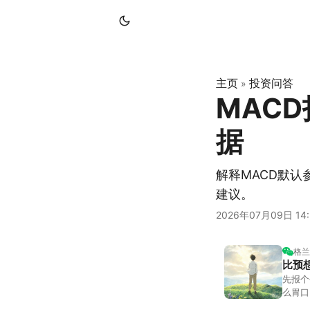
主页
投资问答
»
MAC
据
解释MACD默认
建议。
2026年07月09日 14:
格兰
比预
先报个
么胃口
照顾我