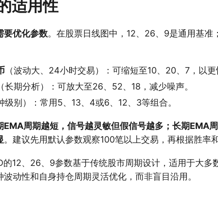
的适用性
需要优化参数
。在股票日线图中，12、26、9是通用基
币
（波动大、24小时交易）：可缩短至10、20、7，以
（长期分析）：可放大至26、52、18，减少噪声。
钟级别）：常用5、13、4或6、12、3等组合。
期EMA周期越短，信号越灵敏但假信号越多；长期EMA
显
。建议先用默认参数观察100笔以上交易，再根据胜率
D的12、26、9参数基于传统股市周期设计，适用于大多
种波动性和自身持仓周期灵活优化，而非盲目沿用。