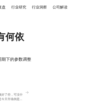
复盘
行业研究
行业洞察
公司解读
有何依
周期下的参数调整
→
微好了些，可没什
过今天市场倒是蛮
90，乍看上去相差