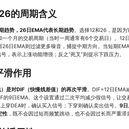
和26的周期含义
短期趋势，26日EMA代表长期趋势
。选择12和26，是因
和一个月的交易周期（当时一周通常有6个交易日）。12日
26日EMA则过滤更多噪音，捕捉中期方向。当短期EMA
信号，表示上涨动能增强；反之“死叉”则提示下跌压力。
平滑作用
线）是对DIF（快慢线差值）的再次平滑
。DIF=12日EM
DIF的9日EMA。这个设置通过二次平均减少假信号，让
F上穿DEA时，确认买入信号；下穿则确认卖出信号。
9
定性
，既不会因过短而频繁跳动，也不会因过长而严重滞