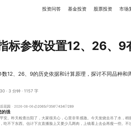
投资问答
基金投资
股票投资
市场
D指标参数设置12、26、9
参数12、26、9的历史依据和计算原理，探讨不同品种和
30
·
3 分钟
·
1157 字
后花园
2026-08-06
2065
356
434
289
想的强
平安。昨天检查出阳了，大家很关心，心里非常感激。今天发烧去吊了水，稍
，吃不下东西。估计下次直播脸上又要少几两肉，上镜看上去会再瘦一些。不
的，没太让人操心。成交额稳稳踩在2.5万亿以上，涨跌比虽然只有2789比25