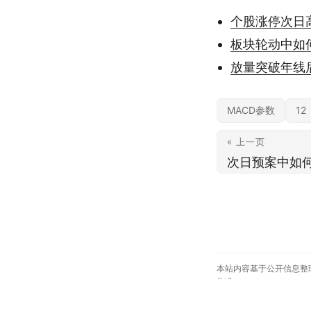
个股涨停次日
板块轮动中如
放量突破年线
MACD参数
12
« 上一页
次日预案中如
本站内容基于公开信息整
为准。
© 2026
约投顾
— 专业投资顾问平台