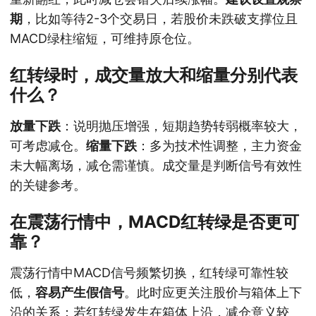
期
，比如等待2-3个交易日，若股价未跌破支撑位且
MACD绿柱缩短，可维持原仓位。
红转绿时，成交量放大和缩量分别代表
什么？
放量下跌
：说明抛压增强，短期趋势转弱概率较大，
可考虑减仓。
缩量下跌
：多为技术性调整，主力资金
未大幅离场，减仓需谨慎。成交量是判断信号有效性
的关键参考。
在震荡行情中，MACD红转绿是否更可
靠？
震荡行情中MACD信号频繁切换，红转绿可靠性较
低，
容易产生假信号
。此时应更关注股价与箱体上下
沿的关系：若红转绿发生在箱体上沿，减仓意义较