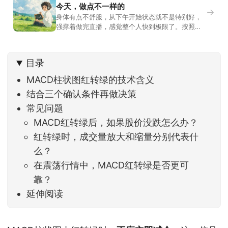
今天，做点不一样的
→
身体有点不舒服，从下午开始状态就不是特别好，
强撑着做完直播，感觉整个人快到极限了。按照平
时的习惯，今天还应该是回答直播过程中，大家留
言问的问题。不过我想换一种方法，按大家的需求
解答。留言区照常开放，有什么关于市场今的问
目录
题，可以直接留言。如果别人问的问题正好是你想
问的，可以给他点个赞。晚些时候，我会按点赞数
MACD柱状图红转绿的技术含义
量挑选5个比较
结合三个确认条件再做决策
常见问题
MACD红转绿后，如果股价没跌怎么办？
红转绿时，成交量放大和缩量分别代表什
么？
在震荡行情中，MACD红转绿是否更可
靠？
延伸阅读