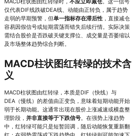
MACD柱状图由红转绿时，
不应立即减仓
。这一信号
仅代表DIF线跌破DEA线、动能由正转负，属于趋势
走弱的早期预警，但
单一指标存在滞后性
，直接减仓
容易因假信号或短期震荡而错失后续行情。实际决策
需结合股价是否跌破关键支撑位、成交量是否萎缩以
及市场整体趋势综合判断。
MACD柱状图红转绿的技术含
义
MACD柱状图由红转绿，本质是DIF（快线）与
DEA（慢线）的差值由正变负，意味着短期动能开始
弱于长期动能。这通常出现在股价上涨减速或横盘整
理阶段，
并非直接等于下跌信号
。在强势上涨趋势
中，红转绿可能只是短暂回调，随后动能恢复重新翻
红；在弱势震荡或下跌趋势中，红转绿则可能加速下