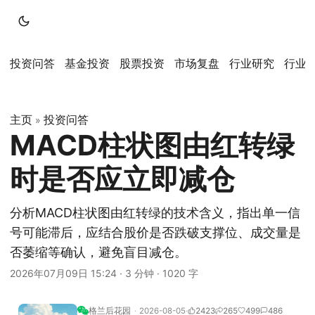
投资问答
基金投资
股票投资
市场复盘
行业研究
行业
主页
投资问答
»
MACD柱状图由红转绿
时是否应立即减仓
分析MACD柱状图由红转绿的技术含义，指出单一信
号可能滞后，应结合股价是否跌破支撑位、成交量是
否萎缩等确认，避免盲目减仓。
2026年07月09日 15:24
·
3 分钟
·
1020 字
格兰后花园
2026-08-05
2423
265
499
486