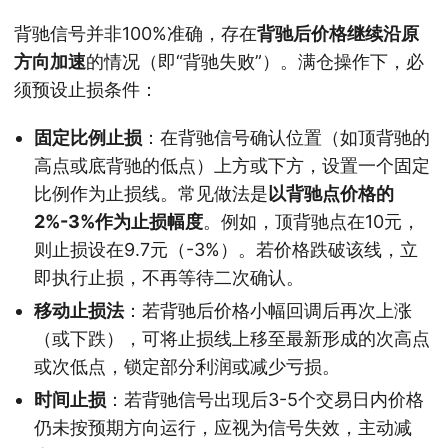
背驰信号并非100%准确，存在
背驰后价格继续沿原
方向加速
的情况（即“背驰失败”）。满仓操作下，必
须预设止损条件：
固定比例止损
：在背驰信号确认位置（如顶背驰的
高点或底背驰的低点）上方或下方，设置一个固定
比例作为止损线。常见做法是
以背驰点价格的
2%-3%作为止损幅度
。例如，顶背驰点在10元，
则止损设在9.7元（-3%）。若价格跌破该线，立
即执行止损，不再等待二次确认。
移动止损法
：若背驰后价格小幅回调后再次上涨
（或下跌），可将止损线上移至最新形成的次高点
或次低点，锁定部分利润或减少亏损。
时间止损
：若背驰信号出现后3-5个交易日内价格
仍未按预期方向运行，应视为信号失效，主动减