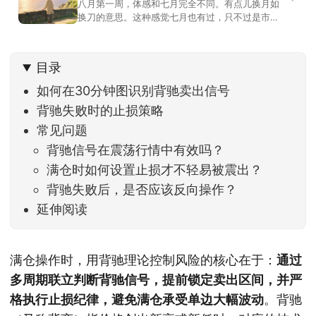
八月第一周，体感和七月完全不同。有点儿换月如
换刀的意思。这种感觉七月也有过，只不过是市场
开始往下走。当时最难受的是什么？很多前期最强
的科技方向连续杀估值、杀情绪，跌幅放在整个A股
历史都排得上号。很多同学人被折磨到根本没有打
目录
开账户的勇气。8月伊始，在这立秋的节气反倒让大
家感受到了春天般的暖风。指数涨了百点，交易额
如何在30分钟图识别背驰卖出信号
回暖到2
背驰失败时的止损策略
常见问题
背驰信号在震荡行情中有效吗？
满仓时如何设置止损才不轻易被震出？
背驰失败后，是否应该反向操作？
延伸阅读
满仓操作时，用背驰理论控制风险的核心在于：
通过
多周期联立判断背驰信号，提前锁定卖出区间，并严
格执行止损纪律，避免满仓承受单边大幅波动
。背驰