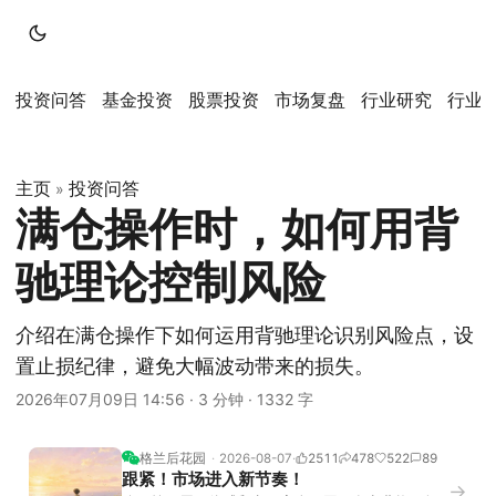
投资问答
基金投资
股票投资
市场复盘
行业研究
行业
主页
投资问答
»
满仓操作时，如何用背
驰理论控制风险
介绍在满仓操作下如何运用背驰理论识别风险点，设
置止损纪律，避免大幅波动带来的损失。
2026年07月09日 14:56
·
3 分钟
·
1332 字
格兰后花园
2026-08-07
2511
478
522
89
跟紧！市场进入新节奏！
→