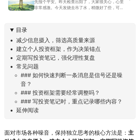
先报个平安。昨天检查出阳了，大家很关心，心里
非常感激。今天发烧去吊了水，稍微好了些，可没
什么胃口，吃不下东西。估计下次直播脸上又要少
几两肉，上镜看上去会再瘦一些。不过今天市场倒
是蛮照顾我的，没太让人操心。成交额稳稳踩在2.5
目录
万亿以上，涨跌比虽然只有2789比2590，乍看上
去相差不大，但细看下来，跌幅超过3%的只有不到
减少信息摄入，筛选高质量来源
建立个人投资框架，作为决策锚点
定期写投资笔记，强化理性复盘
常见问题
### 如何快速判断一条消息是信号还是噪
音？
### 投资框架需要经常调整吗？
### 写投资笔记时，重点记录哪些内容？
延伸阅读
面对市场各种噪音，保持独立思考的核心方法是：
主