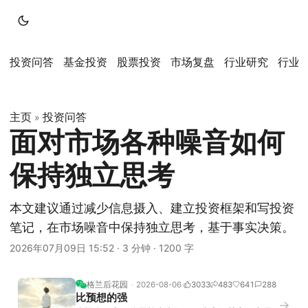
投资问答
基金投资
股票投资
市场复盘
行业研究
行业
主页
投资问答
»
面对市场各种噪音如何
保持独立思考
本文建议通过减少信息摄入、建立投资框架和写投资
笔记，在市场噪音中保持独立思考，基于事实决策。
2026年07月09日 15:52
·
3 分钟
·
1200 字
格兰后花园
2026-08-06
3033
483
641
288
比预想的强
→