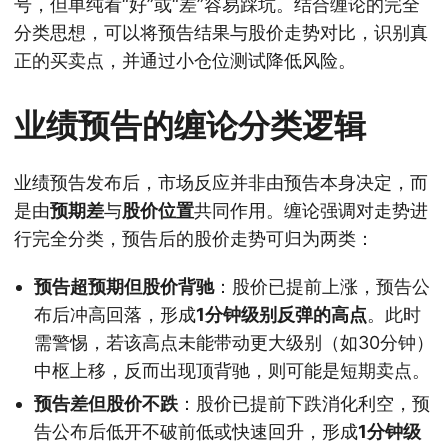
号，但单纯看“好”或“差”容易踩坑。结合缠论的完全
分类思想，可以将预告结果与股价走势对比，识别真
正的买卖点，并通过小仓位测试降低风险。
业绩预告的缠论分类逻辑
业绩预告发布后，市场反应并非由预告本身决定，而
是由
预期差
与
股价位置
共同作用。缠论强调对走势进
行完全分类，预告后的股价走势可归为两类：
预告超预期但股价背驰
：股价已提前上涨，预告公
布后冲高回落，形成
1分钟级别反弹的高点
。此时
需警惕，若该高点未能带动更大级别（如30分钟）
中枢上移，反而出现顶背驰，则可能是短期卖点。
预告差但股价不跌
：股价已提前下跌消化利空，预
告公布后低开不破前低或快速回升，形成
1分钟级