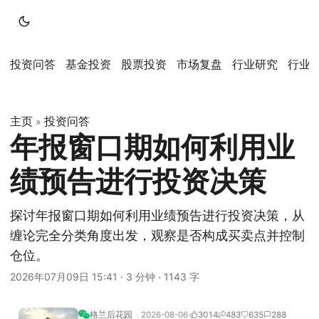
投资问答
基金投资
股票投资
市场复盘
行业研究
行业
主页
投资问答
»
年报窗口期如何利用业
绩预告进行投资决策
探讨年报窗口期如何利用业绩预告进行投资决策，从
缠论完全分类角度出发，观察是否构成买卖点并控制
仓位。
2026年07月09日 15:41
·
3 分钟
·
1143 字
格兰后花园
2026-08-06
3014
483
635
288