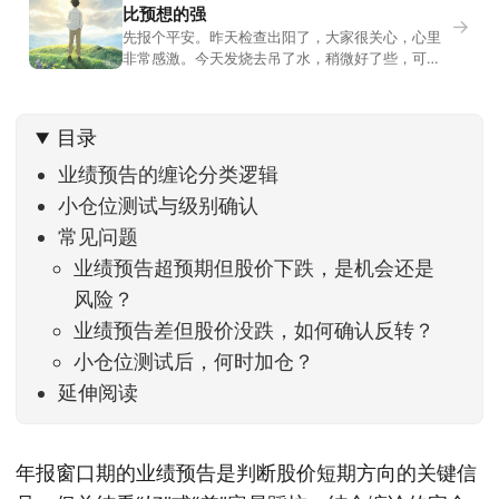
比预想的强
→
先报个平安。昨天检查出阳了，大家很关心，心里
非常感激。今天发烧去吊了水，稍微好了些，可没
什么胃口，吃不下东西。估计下次直播脸上又要少
几两肉，上镜看上去会再瘦一些。不过今天市场倒
是蛮照顾我的，没太让人操心。成交额稳稳踩在2.5
目录
万亿以上，涨跌比虽然只有2789比2590，乍看上
去相差不大，但细看下来，跌幅超过3%的只有不到
业绩预告的缠论分类逻辑
小仓位测试与级别确认
常见问题
业绩预告超预期但股价下跌，是机会还是
风险？
业绩预告差但股价没跌，如何确认反转？
小仓位测试后，何时加仓？
延伸阅读
年报窗口期的业绩预告是判断股价短期方向的关键信