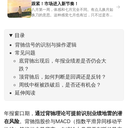
跟紧！市场进入新节奏！
→
八月第一周，体感和七月完全不同。有点儿换月如
换刀的意思。这种感觉七月也有过，只不过是市场
开始往下走。当时最难受的是什么？很多前期最强
的科技方向连续杀估值、杀情绪，跌幅放在整个A股
历史都排得上号。很多同学人被折磨到根本没有打
目录
开账户的勇气。8月伊始，在这立秋的节气反倒让大
家感受到了春天般的暖风。指数涨了百点，交易额
背驰信号的识别与操作逻辑
回暖到2
常见问题
底背驰出现后，年报业绩差是否仍会大
跌？
顶背驰后，如何判断是回调还是反转？
周线中枢被跌破后，是否还有机会？
延伸阅读
年报窗口期，
通过背驰理论可提前识别业绩地雷的潜
在风险
。背驰指股价与MACD（指数平滑异同移动平