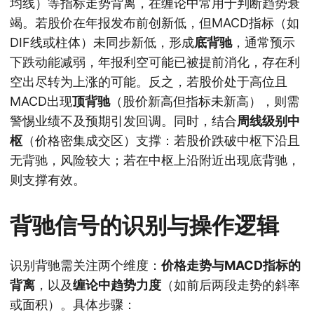
均线）等指标走势背离，在缠论中常用于判断趋势衰
竭。若股价在年报发布前创新低，但MACD指标（如
DIF线或柱体）未同步新低，形成
底背驰
，通常预示
下跌动能减弱，年报利空可能已被提前消化，存在利
空出尽转为上涨的可能。反之，若股价处于高位且
MACD出现
顶背驰
（股价新高但指标未新高），则需
警惕业绩不及预期引发回调。同时，结合
周线级别中
枢
（价格密集成交区）支撑：若股价跌破中枢下沿且
无背驰，风险较大；若在中枢上沿附近出现底背驰，
则支撑有效。
背驰信号的识别与操作逻辑
识别背驰需关注两个维度：
价格走势与MACD指标的
背离
，以及
缠论中趋势力度
（如前后两段走势的斜率
或面积）。具体步骤：