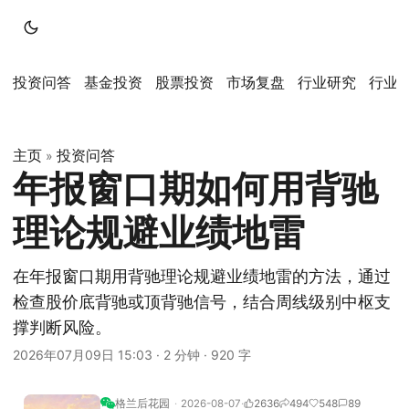
投资问答
基金投资
股票投资
市场复盘
行业研究
行业
主页
投资问答
»
年报窗口期如何用背驰
理论规避业绩地雷
在年报窗口期用背驰理论规避业绩地雷的方法，通过
检查股价底背驰或顶背驰信号，结合周线级别中枢支
撑判断风险。
2026年07月09日 15:03
·
2 分钟
·
920 字
格兰后花园
2026-08-07
2636
494
548
89