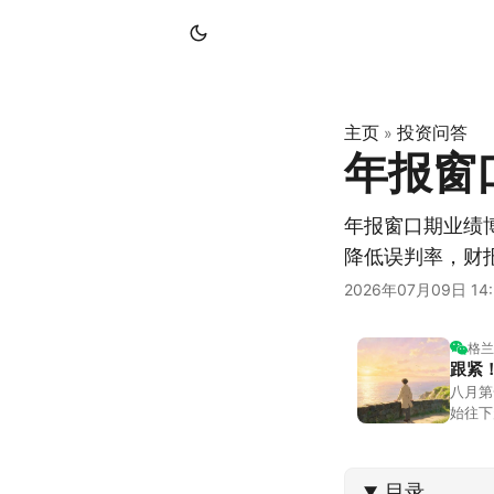
主页
投资问答
»
年报窗
年报窗口期业绩
降低误判率，财
2026年07月09日 14:
格兰
跟紧
八月第
始往下
都排得
到了春
目录