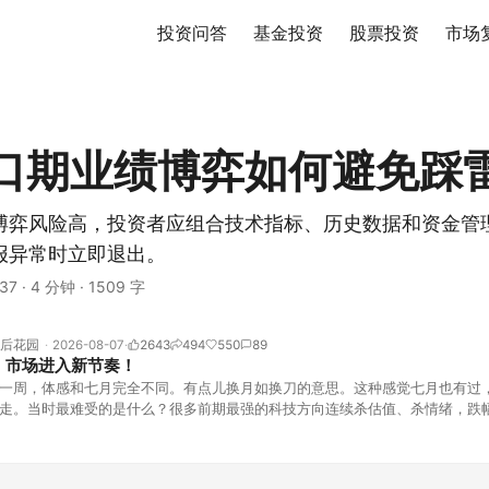
投资问答
基金投资
股票投资
市场
口期业绩博弈如何避免踩
博弈风险高，投资者应组合技术指标、历史数据和资金管
报异常时立即退出。
37
·
4 分钟
·
1509 字
后花园
2026-08-07
2643
494
550
89
！市场进入新节奏！
一周，体感和七月完全不同。有点儿换月如换刀的意思。这种感觉七月也有过
走。当时最难受的是什么？很多前期最强的科技方向连续杀估值、杀情绪，跌
上号。很多同学人被折磨到根本没有打开账户的勇气。8月伊始，在这立秋的
天般的暖风。指数涨了百点，交易额回暖到2