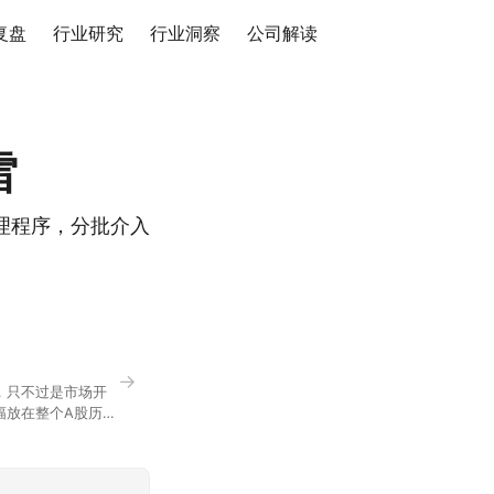
复盘
行业研究
行业洞察
公司解读
雷
理程序，分批介入
→
，只不过是市场开
幅放在整个A股历史
节气反倒让大家感受