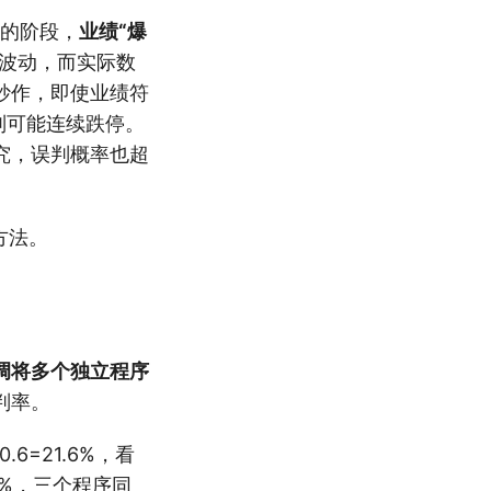
据的阶段，
业绩“爆
波动，而实际数
炒作，即使业绩符
则可能连续跌停。
究，误判概率也超
方法。
调将多个独立程序
判率。
6=21.6%，看
%，三个程序同