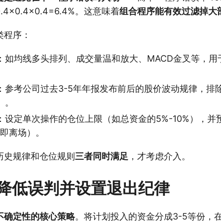
×0.4×0.4=6.4%。这意味着
组合程序能有效过滤掉大
类程序：
：如均线多头排列、成交量温和放大、MACD金叉等，用
：参考公司过去3-5年年报发布前后的股价波动规律，排
）。
：设定单次操作的仓位上限（如总资金的5%-10%），并
立即离场）。
历史规律和仓位规则
三者同时满足
，才考虑介入。
降低误判并设置退出纪律
不确定性的核心策略
。将计划投入的资金分成3-5等份，在