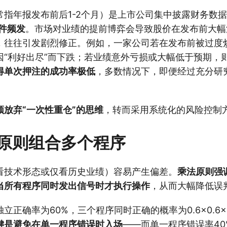
常指年报发布前后1-2个月）是上市公司集中披露财务数
事件频发
。市场对业绩的提前博弈会导致股价在发布前大幅
，往往引发剧烈修正。例如，一家公司若在发布前被过度
因“利好出尽”而下跌；若业绩意外亏损或大幅低于预期，
得单次押注的成功率极低
，多数情况下，即便经过充分研
须放弃“一次性重仓”的思维
，转而采用系统化的风险控制
原则组合多个程序
看技术形态或仅看历史业绩）容易产生偏差。
乘法原则强
当所有程序同时发出信号时才执行操作
，从而大幅降低误
正确率为60%，三个程序同时正确的概率为0.6×0.6×0.
键是避免在单一程序错误时入场
——而单一程序错误率40