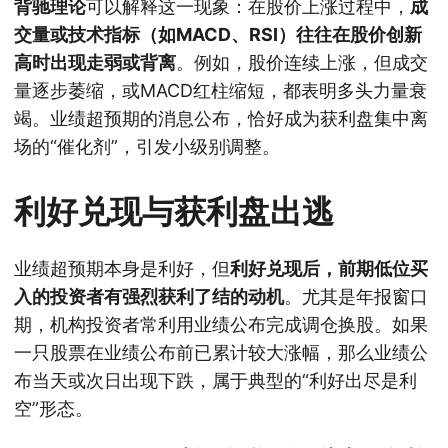
背驰理论
可以解释这一现象：在股价上涨过程中，
成
交量或技术指标（如MACD、RSI）往往在股价创新
高时出现走弱或背离
。例如，股价连续上涨，但成交
量逐步萎缩，或MACD红柱缩短，都表明多头力量衰
竭。业绩超预期的消息公布，恰好成为获利盘集中离
场的“催化剂”，引发小级别调整。
利好兑现与获利盘出逃
业绩超预期本身是利好，但
利好兑现后，前期低位买
入的投资者有强烈获利了结的动机
。尤其是年报窗口
期，机构投资者常利用业绩公布完成调仓换股。如果
一只股票在业绩公布前已累计较大涨幅，那么业绩公
布当天或次日出现下跌，属于典型的“利好出尽是利
空”形态。