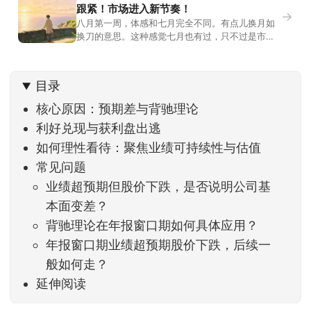
跟紧！市场进入新节奏！
→
八月第一周，体感和七月完全不同。有点儿换月如
换刀的意思。这种感觉七月也有过，只不过是市场
开始往下走。当时最难受的是什么？很多前期最强
的科技方向连续杀估值、杀情绪，跌幅放在整个A股
历史都排得上号。很多同学人被折磨到根本没有打
目录
开账户的勇气。8月伊始，在这立秋的节气反倒让大
家感受到了春天般的暖风。指数涨了百点，交易额
核心原因：预期差与背驰理论
回暖到2
利好兑现与获利盘出逃
如何理性看待：聚焦业绩可持续性与估值
常见问题
业绩超预期但股价下跌，是否说明公司基
本面变差？
背驰理论在年报窗口期如何具体应用？
年报窗口期业绩超预期股价下跌，后续一
般如何走？
延伸阅读