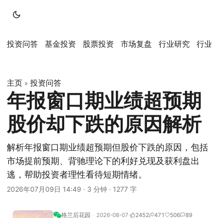
投资问答
基金投资
股票投资
市场复盘
行业研究
行业
主页
投资问答
»
年报窗口期业绩超预期
股价却下跌的原因解析
解析年报窗口期业绩超预期但股价下跌的原因，包括
市场提前预期、背驰理论下的利好兑现及获利盘出
逃，帮助投资者理性看待短期情绪。
2026年07月09日 14:49
·
3 分钟
·
1277 字
格兰后花园
2026-08-07
2452
471
506
89