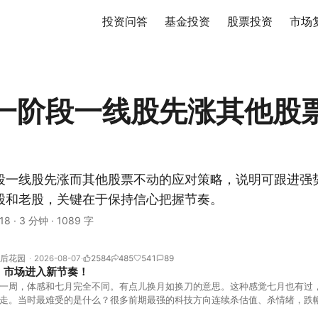
投资问答
基金投资
股票投资
市场
一阶段一线股先涨其他股
段一线股先涨而其他股票不动的应对策略，说明可跟进强
股和老股，关键在于保持信心把握节奏。
18
·
3 分钟
·
1089 字
后花园
2026-08-07
2584
485
541
89
！市场进入新节奏！
一周，体感和七月完全不同。有点儿换月如换刀的意思。这种感觉七月也有过
走。当时最难受的是什么？很多前期最强的科技方向连续杀估值、杀情绪，跌
上号。很多同学人被折磨到根本没有打开账户的勇气。8月伊始，在这立秋的