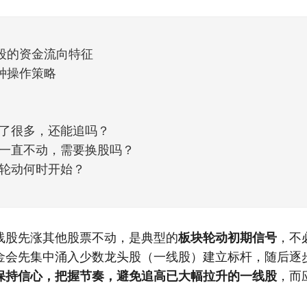
天般的暖风。指数涨了百点，交易额回暖到2
段的资金流向特征
种操作策略
了很多，还能追吗？
一直不动，需要换股吗？
轮动何时开始？
线股先涨其他股票不动，是典型的
板块轮动初期信号
，不
金会先集中涌入少数龙头股（一线股）建立标杆，随后逐
保持信心，把握节奏，避免追高已大幅拉升的一线股
，而