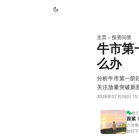
主页
投资问答
»
牛市第
么办
分析牛市第一阶
关注放量突破新
2026年07月09日 15:
格兰
跟紧
八月第
始往下
都排得