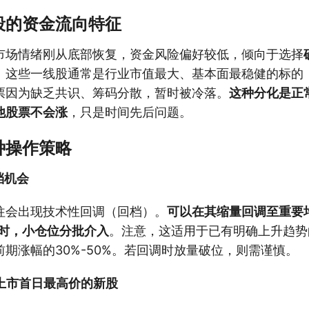
段的资金流向特征
市场情绪刚从底部恢复，资金风险偏好较低，倾向于选择
。这些一线股通常是行业市值最大、基本面最稳健的标的
票因为缺乏共识、筹码分散，暂时被冷落。
这种分化是正
他股票不会涨
，只是时间先后问题。
种操作策略
档机会
往会出现技术性回调（回档）。
可以在其缩量回调至重要
近时，小仓位分批介入
。注意，这适用于已有明确上升趋势
期涨幅的30%-50%。若回调时放量破位，则需谨慎。
破上市首日最高价的新股