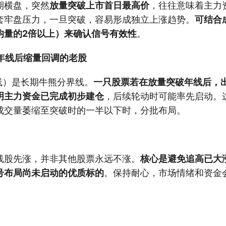
期横盘，突然
放量突破上市首日最高价
，往往意味着主力
套牢盘压力，一旦突破，容易形成独立上涨趋势。
可结合
均量的2倍以上）来确认信号有效性
。
破年线后缩量回调的老股
线）是长期牛熊分界线。
一只股票若在放量突破年线后，
明主力资金已完成初步建仓
，后续轮动时可能率先启动。
成交量萎缩至突破时的一半以下时，分批布局。
线股先涨，并非其他股票永远不涨。
核心是避免追高已大
号布局尚未启动的优质标的
。保持耐心，市场情绪和资金