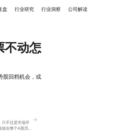
复盘
行业研究
行业洞察
公司解读
票不动怎
势股回档机会，或
→
，只不过是市场开
幅放在整个A股历史
节气反倒让大家感受