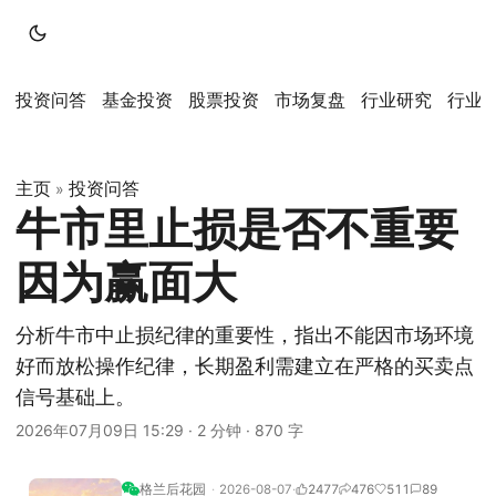
投资问答
基金投资
股票投资
市场复盘
行业研究
行业
主页
投资问答
»
牛市里止损是否不重要
因为赢面大
分析牛市中止损纪律的重要性，指出不能因市场环境
好而放松操作纪律，长期盈利需建立在严格的买卖点
信号基础上。
2026年07月09日 15:29
·
2 分钟
·
870 字
格兰后花园
2026-08-07
2477
476
511
89