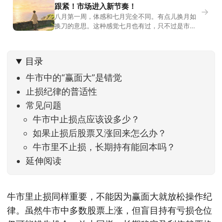
跟紧！市场进入新节奏！
→
八月第一周，体感和七月完全不同。有点儿换月如
换刀的意思。这种感觉七月也有过，只不过是市场
开始往下走。当时最难受的是什么？很多前期最强
的科技方向连续杀估值、杀情绪，跌幅放在整个A股
历史都排得上号。很多同学人被折磨到根本没有打
目录
开账户的勇气。8月伊始，在这立秋的节气反倒让大
家感受到了春天般的暖风。指数涨了百点，交易额
牛市中的“赢面大”是错觉
回暖到2
止损纪律的普适性
常见问题
牛市中止损点应该设多少？
如果止损后股票又涨回来怎么办？
牛市里不止损，长期持有能回本吗？
延伸阅读
牛市里止损同样重要，不能因为赢面大就放松操作纪
律。虽然牛市中多数股票上涨，但盲目持有亏损仓位