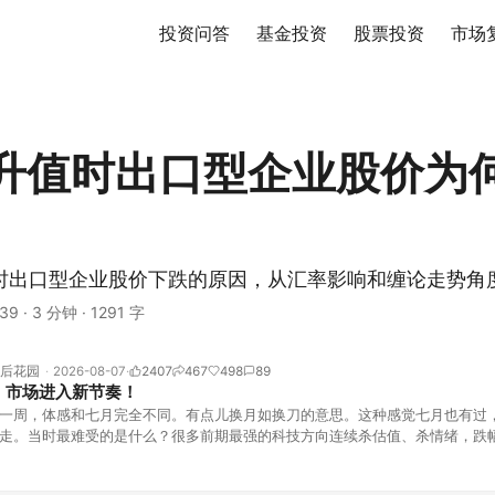
投资问答
基金投资
股票投资
市场
升值时出口型企业股价为
时出口型企业股价下跌的原因，从汇率影响和缠论走势角
39
·
3 分钟
·
1291 字
后花园
2026-08-07
2407
467
498
89
！市场进入新节奏！
一周，体感和七月完全不同。有点儿换月如换刀的意思。这种感觉七月也有过
走。当时最难受的是什么？很多前期最强的科技方向连续杀估值、杀情绪，跌
上号。很多同学人被折磨到根本没有打开账户的勇气。8月伊始，在这立秋的
天般的暖风。指数涨了百点，交易额回暖到2