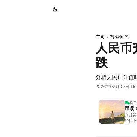
主页
投资问答
»
人民币
跌
分析人民币升值
2026年07月09日 15:
格兰
跟紧
八月第
始往下
都排得
到了春