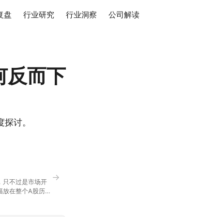
复盘
行业研究
行业洞察
公司解读
何反而下
度探讨。
→
，只不过是市场开
幅放在整个A股历史
节气反倒让大家感受